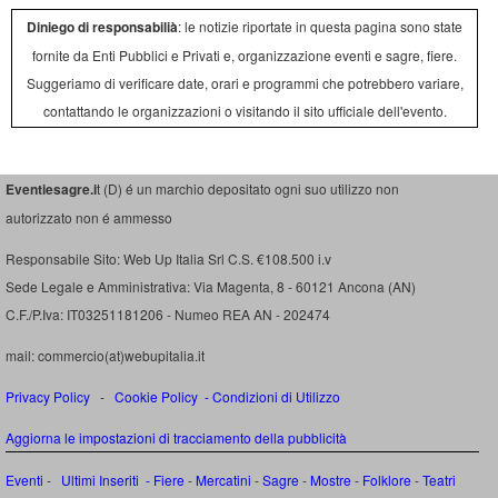
Diniego di responsabilià
: le notizie riportate in questa pagina sono state
fornite da Enti Pubblici e Privati e, organizzazione eventi e sagre, fiere.
Suggeriamo di verificare date, orari e programmi che potrebbero variare,
contattando le organizzazioni o visitando il sito ufficiale dell'evento.
Eventiesagre.i
t (D) é un marchio depositato ogni suo utilizzo non
autorizzato non é ammesso
Responsabile Sito: Web Up Italia Srl C.S. €108.500 i.v
Sede Legale e Amministrativa: Via Magenta, 8 - 60121 Ancona (AN)
C.F./P.Iva: IT03251181206 - Numeo REA AN - 202474
mail: commercio(at)webupitalia.it
Privacy Policy
-
Cookie Policy
-
Condizioni di Utilizzo
Aggiorna le impostazioni di tracciamento della pubblicità
Eventi
-
Ultimi Inseriti
- Fiere
-
Mercatini
-
Sagre
-
Mostre
-
Folklore
-
Teatri