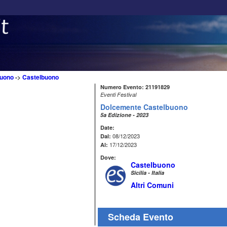
buono
->
Castelbuono
Numero Evento: 21191829
Eventi Festival
Dolcemente Castelbuono
5a Edizione - 2023
Date:
08/12/2023
Dal:
17/12/2023
Al:
Dove:
Castelbuono
Sicilia - Italia
Altri Comuni
Scheda Evento