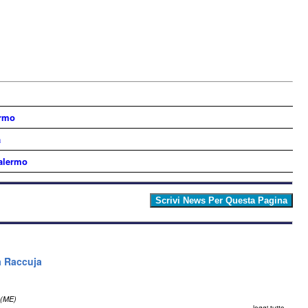
ermo
a
Palermo
a Raccuja
 (ME)