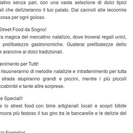
ativo senza pari, con una vasta selezione di dolci tipici
nali che delizieranno il tuo palato. Dai cannoli alle leccornie
alcosa per ogni goloso.
 Street Food da Sogno!
ra magica del mercatino natalizio, dove troverai regali unici,
e prelibatezze gastronomiche. Gusterai prelibatezze dello
e arancine ai dolci tradizionali.
tenimento per Tutti!
risuoneranno di melodie natalizie e intrattenimento per tutta
di strada stupiranno grandi e piccini, mentre i più piccoli
ccabimbi e tante altre sorprese.
te Speciali!
lo street food con birre artigianali locali e scopri bibite
cora più festoso il tuo giro tra le bancarelle e le delizie del
 la Famiglia!