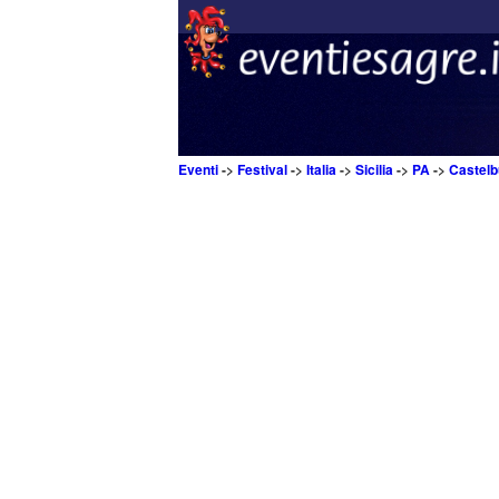
Eventi
->
Festival
->
Italia
->
Sicilia
->
PA
->
Castel