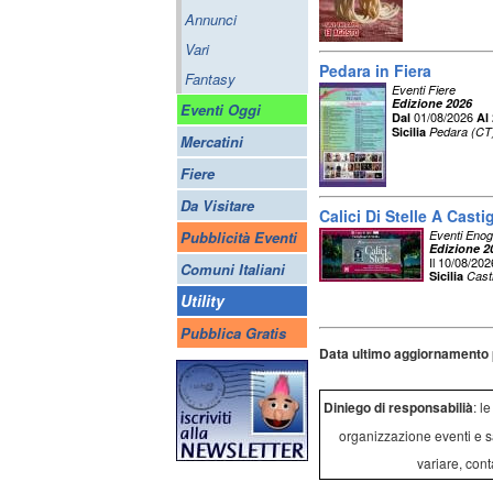
Annunci
Vari
Pedara in Fiera
Fantasy
Eventi Fiere
Edizione 2026
Eventi Oggi
01/08/2026
Dal
Al
Sicilia
Pedara (CT
Mercatini
Fiere
Da Visitare
Calici Di Stelle A Castig
Pubblicità Eventi
Eventi Enog
Edizione 2
Il 10/08/202
Comuni Italiani
Sicilia
Casti
Utility
Pubblica Gratis
Data ultimo aggiornamento 
Diniego di responsabilià
: l
organizzazione eventi e s
variare, cont