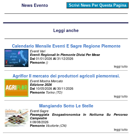
News Evento
Leggi anche
Calendario Mensile Eventi E Sagre Regione Piemonte
Eventi Vari
Eventi Regionali In Piemonte Divisi Per Mese
01/01/2026
31/12/2026
Dal
Al
Piemonte
()
leggi tutto
Agriflor Il mercato dei produttori agricoli piemontesi.
Eventi Mostra Mercato
Edizione 2026
10/05/2026
30/11/2026
Dal
Al
Piemonte
Torino (TO)
leggi tutto
Mangiando Sotto Le Stelle
Eventi Sagre
Passeggiata Enogastronomica In Notturna Su Percorso
Campestre
Il 08/08/2026
Piemonte
Vicoforte (CN)
leggi tutto