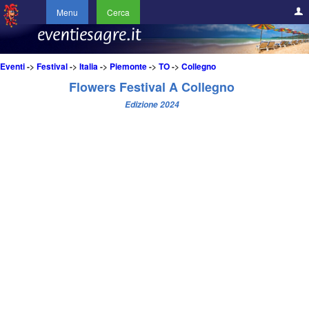
Menu
Cerca
Eventi
->
Festival
->
Italia
->
Piemonte
->
TO
->
Collegno
Flowers Festival A Collegno
Edizione 2024