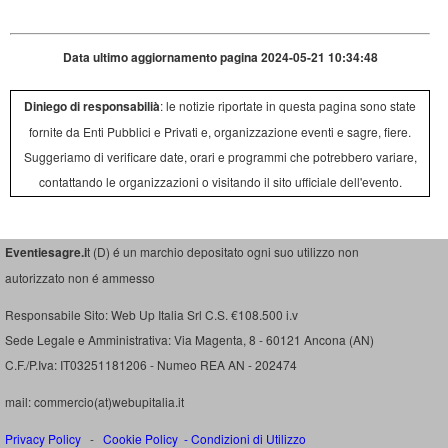
Data ultimo aggiornamento pagina 2024-05-21 10:34:48
Diniego di responsabilià
: le notizie riportate in questa pagina sono state
fornite da Enti Pubblici e Privati e, organizzazione eventi e sagre, fiere.
Suggeriamo di verificare date, orari e programmi che potrebbero variare,
contattando le organizzazioni o visitando il sito ufficiale dell'evento.
Eventiesagre.i
t (D) é un marchio depositato ogni suo utilizzo non
autorizzato non é ammesso
Responsabile Sito: Web Up Italia Srl C.S. €108.500 i.v
Sede Legale e Amministrativa: Via Magenta, 8 - 60121 Ancona (AN)
C.F./P.Iva: IT03251181206 - Numeo REA AN - 202474
mail: commercio(at)webupitalia.it
Privacy Policy
-
Cookie Policy
-
Condizioni di Utilizzo