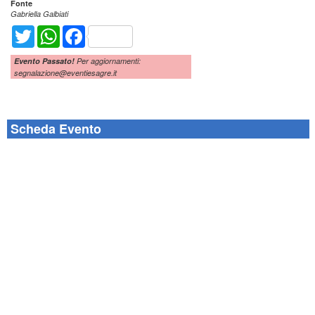
Fonte
Gabriella Galbiati
Twitter
WhatsApp
Facebook
Evento Passato!
Per aggiornamenti:
segnalazione@eventiesagre.it
Scheda Evento