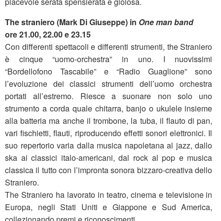
piacevole serata spensierata e gioiosa.
The straniero (Mark Di Giuseppe) in
One man band
ore 21.00, 22.00 e 23.15
Con differenti spettacoli e differenti strumenti, the Straniero
è cinque “uomo-orchestra” in uno. I nuovissimi
“Bordellofono Tascabile” e “Radio Guaglione” sono
l’evoluzione dei classici strumenti dell’uomo orchestra
portati all’estremo. Riesce a suonare non solo uno
strumento a corda quale chitarra, banjo o ukulele insieme
alla batteria ma anche il trombone, la tuba, il flauto di pan,
vari fischietti, flauti, riproducendo effetti sonori elettronici. Il
suo repertorio varia dalla musica napoletana al jazz, dallo
ska ai classici italo-americani, dal rock al pop e musica
classica il tutto con l’impronta sonora bizzaro-creativa dello
Straniero.
The Straniero ha lavorato in teatro, cinema e televisione in
Europa, negli Stati Uniti e Giappone e Sud America,
collezionando premi e riconoscimenti.