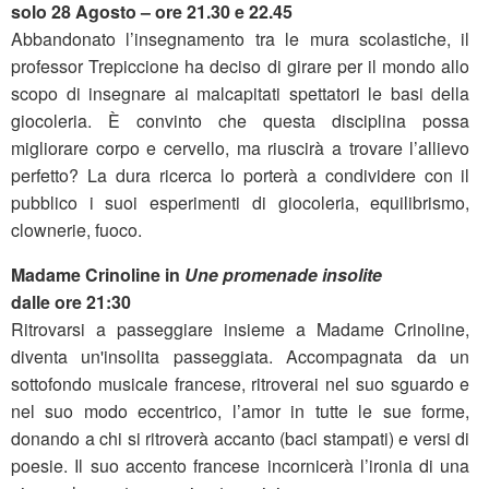
solo 28 Agosto – ore 21.30 e 22.45
Abbandonato l’insegnamento tra le mura scolastiche, il
professor Trepiccione ha deciso di girare per il mondo allo
scopo di insegnare ai malcapitati spettatori le basi della
giocoleria. È convinto che questa disciplina possa
migliorare corpo e cervello, ma riuscirà a trovare l’allievo
perfetto? La dura ricerca lo porterà a condividere con il
pubblico i suoi esperimenti di giocoleria, equilibrismo,
clownerie, fuoco.
Madame Crinoline in
Une promenade insolite
dalle ore 21:30
Ritrovarsi a passeggiare insieme a Madame Crinoline,
diventa un'insolita passeggiata. Accompagnata da un
sottofondo musicale francese, ritroverai nel suo sguardo e
nel suo modo eccentrico, l’amor in tutte le sue forme,
donando a chi si ritroverà accanto (baci stampati) e versi di
poesie. Il suo accento francese incornicerà l’ironia di una