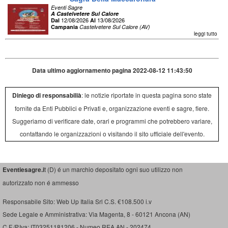
Eventi Sagre
A Castelvetere Sul Calore
12/08/2026
13/08/2026
Dal
Al
Campania
Castelvetere Sul Calore (AV)
leggi tutto
Data ultimo aggiornamento pagina 2022-08-12 11:43:50
Diniego di responsabilià
: le notizie riportate in questa pagina sono state
fornite da Enti Pubblici e Privati e, organizzazione eventi e sagre, fiere.
Suggeriamo di verificare date, orari e programmi che potrebbero variare,
contattando le organizzazioni o visitando il sito ufficiale dell'evento.
Eventiesagre.i
t (D) é un marchio depositato ogni suo utilizzo non
autorizzato non é ammesso
Responsabile Sito: Web Up Italia Srl C.S. €108.500 i.v
Sede Legale e Amministrativa: Via Magenta, 8 - 60121 Ancona (AN)
C.F./P.Iva: IT03251181206 - Numeo REA AN - 202474