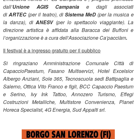
dall’
Unione AGIS Campania
e dagli associati
di
ARTEC
(per il teatro), di
Sistema MeD
(per la musica e
la danza), di
ANESV
(per lo spettacolo viaggiante). La
direzione artistica è affidata alla Baracca dei Buffoni e
l’organizzazione è a cura dell’Associazione Ca’pacciàm
.
Il festival è a ingresso gratuito per il pubblico
Si ringraziano Amministrazione Comunale Città di
CapaccioPaestum, Fasano Multiservizi, Hotel Excelsior
Albergo Anziani, Sole 365, Tecnoscuola sedi Battipaglia e
Salerno, Ottica Vito Franco e figli, BCC Capaccio Paestum
e Serino, Ivy Ink Tattoo, Annozero Turismo, Effegi
Costruzioni Metalliche, Multistore Convenienza, Planet
Horeca Specialist, 4G Energia, Sud Appalti srl.