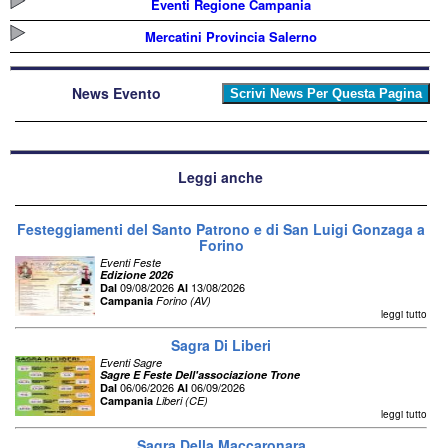
Eventi Regione Campania
Mercatini Provincia Salerno
News Evento
Leggi anche
Festeggiamenti del Santo Patrono e di San Luigi Gonzaga a
Forino
Eventi Feste
Edizione 2026
09/08/2026
13/08/2026
Dal
Al
Campania
Forino (AV)
leggi tutto
Sagra Di Liberi
Eventi Sagre
Sagre E Feste Dell'associazione Trone
06/06/2026
06/09/2026
Dal
Al
Campania
Liberi (CE)
leggi tutto
Sagra Della Maccaronara