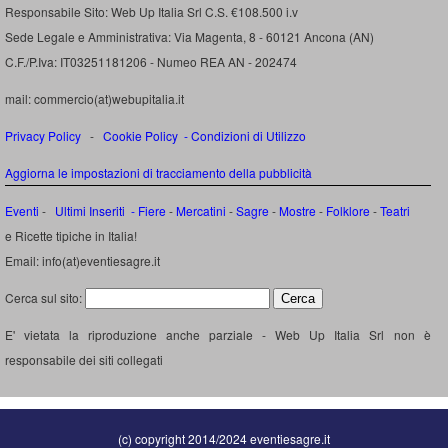
Responsabile Sito: Web Up Italia Srl C.S. €108.500 i.v
Sede Legale e Amministrativa: Via Magenta, 8 - 60121 Ancona (AN)
C.F./P.Iva: IT03251181206 - Numeo REA AN - 202474
mail: commercio(at)webupitalia.it
Privacy Policy
-
Cookie Policy
-
Condizioni di Utilizzo
Aggiorna le impostazioni di tracciamento della pubblicità
Eventi
-
Ultimi Inseriti
- Fiere
-
Mercatini
-
Sagre
-
Mostre
-
Folklore
-
Teatri
e Ricette tipiche in Italia!
Email: info(at)eventiesagre.it
Cerca sul sito:
E' vietata la riproduzione anche parziale - Web Up Italia Srl non è
responsabile dei siti collegati
(c) copyright 2014/2024 eventiesagre.it