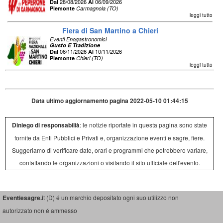
28/08/2026
06/09/2026
Dal
Al
Piemonte
Carmagnola (TO)
leggi tutto
Fiera di San Martino a Chieri
Eventi Enogastronomici
Gusto E Tradizione
06/11/2026
10/11/2026
Dal
Al
Piemonte
Chieri (TO)
leggi tutto
Data ultimo aggiornamento pagina 2022-05-10 01:44:15
Diniego di responsabilià
: le notizie riportate in questa pagina sono state
fornite da Enti Pubblici e Privati e, organizzazione eventi e sagre, fiere.
Suggeriamo di verificare date, orari e programmi che potrebbero variare,
contattando le organizzazioni o visitando il sito ufficiale dell'evento.
Eventiesagre.i
t (D) é un marchio depositato ogni suo utilizzo non
autorizzato non é ammesso