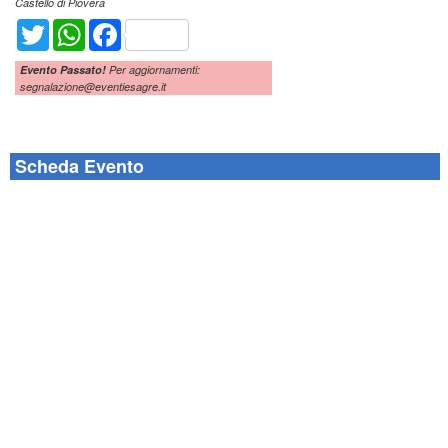
Castello di Piovera
Twitter
WhatsApp
Facebook
Evento Passato!
Per aggiornamenti:
segnalazione@eventiesagre.it
Scheda Evento