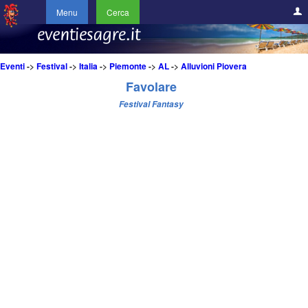
Menu
Cerca
Eventi
->
Festival
->
Italia
->
Piemonte
->
AL
->
Alluvioni Piovera
Favolare
Festival Fantasy