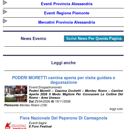
Eventi Provincia Alessandria
Eventi Regione Piemonte
Mercatini Provincia Alessandria
News Evento
Leggi anche
PODERI MORETTI cantina aperta per visita guidata e
degustazione
Eventi Enogastronomici
Poderi Moretti – Cascina Occhetti – Monteu Roero – Cantine
Aperte 2026 Il Modo Migliore Per Conoscere Le Colline Del
Roero - Area Unesco
25/04/2026
15/11/2026
Dal
Al
Piemonte
Monteu Roero (CN)
leggi tutto
Fiera Nazionale Del Peperone Di Carmagnola
Eventi Sagre
E Foro Festival