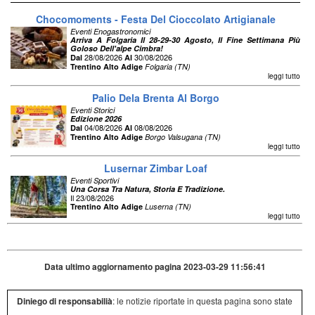
Chocomoments - Festa Del Cioccolato Artigianale
Eventi Enogastronomici
Arriva A Folgaria Il 28-29-30 Agosto, Il Fine Settimana Più
Goloso Dell'alpe Cimbra!
28/08/2026
30/08/2026
Dal
Al
Trentino Alto Adige
Folgaria (TN)
leggi tutto
Palio Dela Brenta Al Borgo
Eventi Storici
Edizione 2026
04/08/2026
08/08/2026
Dal
Al
Trentino Alto Adige
Borgo Valsugana (TN)
leggi tutto
Lusernar Zimbar Loaf
Eventi Sportivi
Una Corsa Tra Natura, Storia E Tradizione.
Il 23/08/2026
Trentino Alto Adige
Luserna (TN)
leggi tutto
Data ultimo aggiornamento pagina 2023-03-29 11:56:41
Diniego di responsabilià
: le notizie riportate in questa pagina sono state