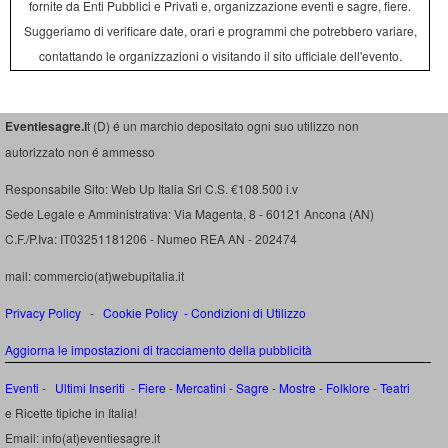
fornite da Enti Pubblici e Privati e, organizzazione eventi e sagre, fiere.
Suggeriamo di verificare date, orari e programmi che potrebbero variare,
contattando le organizzazioni o visitando il sito ufficiale dell'evento.
Eventiesagre.i
t (D) é un marchio depositato ogni suo utilizzo non
autorizzato non é ammesso
Responsabile Sito: Web Up Italia Srl C.S. €108.500 i.v
Sede Legale e Amministrativa: Via Magenta, 8 - 60121 Ancona (AN)
C.F./P.Iva: IT03251181206 - Numeo REA AN - 202474
mail: commercio(at)webupitalia.it
Privacy Policy
-
Cookie Policy
-
Condizioni di Utilizzo
Aggiorna le impostazioni di tracciamento della pubblicità
Eventi
-
Ultimi Inseriti
- Fiere
-
Mercatini
-
Sagre
-
Mostre
-
Folklore
-
Teatri
e Ricette tipiche in Italia!
Email: info(at)eventiesagre.it