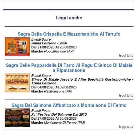
Leggi anche
Sagra Della Crispella E Mezzemaniche Al Tartufo
Eventi Sagre
50ima Edizione - 2026
21/08/2026
23/08/2026
Dal
Al
Marche
Roccafluvione (AP)
leggi tutto
Sagra Delle Pappardelle Di Farro Al Ragu E Stinco Di Maiale
a Ripatransone
Eventi Sagre
Stinco Di Maiale Arrosto E Altre Specialità Gastronomiche -
17ima Edizione
04/08/2026
09/08/2026
Dal
Al
Marche
Ripatransone (AP)
leggi tutto
Sagra Del Salmone Affumicato a Monteleone Di Fermo
Eventi Feste
Xv° Festival Del Salmone Dal 2010
27/08/2026
30/08/2026
Dal
Al
Marche
Monteleone Di Fermo (FM)
leggi tutto