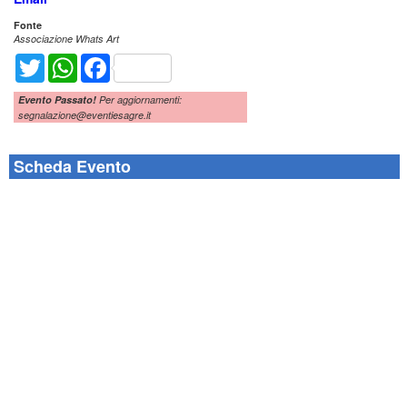
Fonte
Associazione Whats Art
Twitter
WhatsApp
Facebook
Evento Passato!
Per aggiornamenti:
segnalazione@eventiesagre.it
Scheda Evento