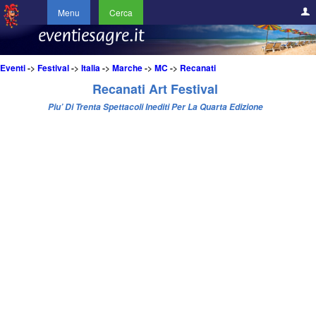
Menu
Cerca
Eventi
->
Festival
->
Italia
->
Marche
->
MC
->
Recanati
Recanati Art Festival
Piu’ Di Trenta Spettacoli Inediti Per La Quarta Edizione