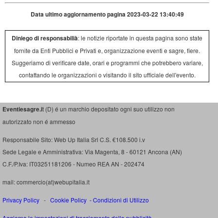
Data ultimo aggiornamento pagina 2023-03-22 13:40:49
Diniego di responsabilià
: le notizie riportate in questa pagina sono state
fornite da Enti Pubblici e Privati e, organizzazione eventi e sagre, fiere.
Suggeriamo di verificare date, orari e programmi che potrebbero variare,
contattando le organizzazioni o visitando il sito ufficiale dell'evento.
Eventiesagre.i
t (D) é un marchio depositato ogni suo utilizzo non
autorizzato non é ammesso
Responsabile Sito: Web Up Italia Srl C.S. €108.500 i.v
Sede Legale e Amministrativa: Via Magenta, 8 - 60121 Ancona (AN)
C.F./P.Iva: IT03251181206 - Numeo REA AN - 202474
mail: commercio(at)webupitalia.it
Privacy Policy
-
Cookie Policy
-
Condizioni di Utilizzo
Aggiorna le impostazioni di tracciamento della pubblicità