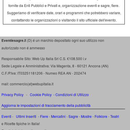
fornite da Enti Pubblici e Privati e, organizzazione eventi e sagre, fiere.
Suggeriamo di verificare date, orari e programmi che potrebbero variare,
contattando le organizzazioni o visitando il sito ufficiale dell'evento.
Eventiesagre.i
t (D) é un marchio depositato ogni suo utilizzo non
autorizzato non é ammesso
Responsabile Sito: Web Up Italia Srl C.S. €108.500 i.v
Sede Legale e Amministrativa: Via Magenta, 8 - 60121 Ancona (AN)
C.F./P.Iva: IT03251181206 - Numeo REA AN - 202474
mail: commercio(at)webupitalia.it
Privacy Policy
-
Cookie Policy
-
Condizioni di Utilizzo
Aggiorna le impostazioni di tracciamento della pubblicità
Eventi
-
Ultimi Inseriti
- Fiere
-
Mercatini
-
Sagre
-
Mostre
-
Folklore
-
Teatri
e Ricette tipiche in Italia!