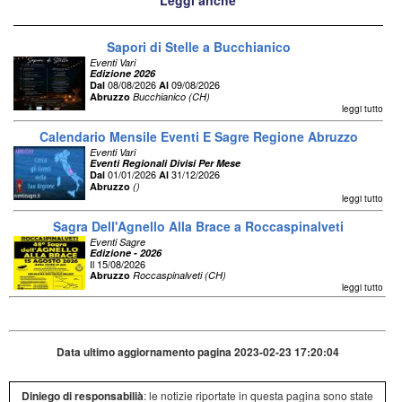
Leggi anche
Sapori di Stelle a Bucchianico
Eventi Vari
Edizione 2026
08/08/2026
09/08/2026
Dal
Al
Abruzzo
Bucchianico (CH)
leggi tutto
Calendario Mensile Eventi E Sagre Regione Abruzzo
Eventi Vari
Eventi Regionali Divisi Per Mese
01/01/2026
31/12/2026
Dal
Al
Abruzzo
()
leggi tutto
Sagra Dell'Agnello Alla Brace a Roccaspinalveti
Eventi Sagre
Edizione - 2026
Il 15/08/2026
Abruzzo
Roccaspinalveti (CH)
leggi tutto
Data ultimo aggiornamento pagina 2023-02-23 17:20:04
Diniego di responsabilià
: le notizie riportate in questa pagina sono state