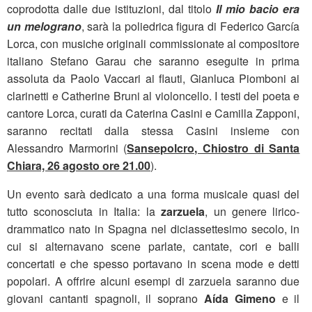
coprodotta dalle due istituzioni, dal titolo
Il mio bacio era
un melograno
, sarà la poliedrica figura di Federico García
Lorca, con musiche originali commissionate al compositore
italiano Stefano Garau che saranno eseguite in prima
assoluta da Paolo Vaccari ai flauti, Gianluca Piomboni ai
clarinetti e Catherine Bruni al violoncello. I testi del poeta e
cantore Lorca, curati da Caterina Casini e Camilla Zapponi,
saranno recitati dalla stessa Casini insieme con
Alessandro Marmorini (
Sansepolcro, Chiostro di Santa
Chiara, 26 agosto ore 21.00
).
Un evento sarà dedicato a una forma musicale quasi del
tutto sconosciuta in Italia: la
zarzuela
, un genere lirico-
drammatico nato in Spagna nel diciassettesimo secolo, in
cui si alternavano scene parlate, cantate, cori e balli
concertati e che spesso portavano in scena mode e detti
popolari. A offrire alcuni esempi di zarzuela saranno due
giovani cantanti spagnoli, il soprano
Aída Gimeno
e il