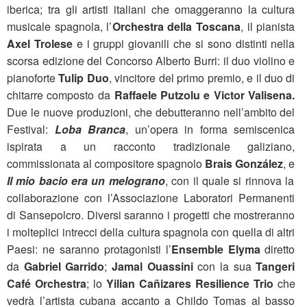
iberica; tra gli artisti italiani che omaggeranno la cultura
musicale spagnola, l’
Orchestra della Toscana
, il pianista
Axel Trolese
e i gruppi giovanili che si sono distinti nella
scorsa edizione del Concorso Alberto Burri: il duo violino e
pianoforte
Tulip Duo
, vincitore del primo premio, e il duo di
chitarre composto da
Raffaele Putzolu e Victor Valisena.
Due le nuove produzioni, che debutteranno nell’ambito del
Festival:
Loba Branca
, un’opera in forma semiscenica
ispirata a un racconto tradizionale galiziano,
commissionata al compositore spagnolo
Brais González
, e
Il mio bacio era un melograno
, con il quale si rinnova la
collaborazione con l’Associazione Laboratori Permanenti
di Sansepolcro. Diversi saranno i progetti che mostreranno
i molteplici intrecci della cultura spagnola con quella di altri
Paesi: ne saranno protagonisti l’
Ensemble Elyma
diretto
da
Gabriel Garrido
;
Jamal Ouassini
con la sua
Tangeri
Café Orchestra
; lo
Yilian Cañizares
Resilience Trio
che
vedrà l’artista cubana accanto a Childo Tomas al basso