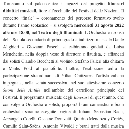
Itinerari
Torneranno sul palcoscenico i ragazzi del progetto
didattici musicali,
fiore all’occhiello del Festival delle Nazioni. Il
concerto ‘finale’ – coronamento del percorso formativo svolto
mercoledì 31 agosto 2022
durante l’anno scolastico – si svolgerà
alle ore 18.00
Teatro degli Illuminati
, nel
. L’Orchestra e i solisti
della Scuola secondaria di primo grado a indirizzo musicale Dante
Alighieri - Giovanni Pascoli si esibiranno guidati da Luisa
Mencherini nella doppia veste di direttore e flautista, e affiancati
dai solisti Claudio Becchetti al violino, Stefano Falleri alla chitarra
e Mailis Põld al pianoforte. Inoltre, l’esibizione vedrà la
partecipazione straordinaria di Yilian Cañizares, l’artista cubana
impegnata, nella serata successiva, nel suo attesissimo concerto
Suoni delle Antille
nell’ambito del cartellone principale del
Festival. Il programma musicale degli
Itinerari
di quest’anno, che
coinvolgerà Orchestra e solisti, proporrà brani cameristici e brani
orchestrali: saranno eseguite pagine di Johann Sebastian Bach,
Arcangelo Corelli, Gaetano Donizetti, Quirino Mendoza y Cortés,
Camille Saint-Saëns, Antonio Vivaldi e brani tratti dalla musica