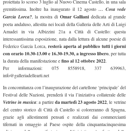
proiettata lo scorso 3 luglio al Nuovo Cinema Castello, in una sala
gremitissima. Inoltre ha inaugurato il 12 agosto
… Cosa vede
Omar Galliani
García Lorca?
,
la mostra di
dedicata al grande
poeta andaluso, allestita nei locali della Galleria delle Arti di Luigi
Amadei in via Albizzini 21a a Città di Castello: questa
interessantissima esposizione, nata dalla lettura di alcune poesie di
resterà aperta al pubblico tutti i giorni
Federico García Lorca,
con orario 10.30-13.00 e 16.30-19.30, a ingresso libero
, per tutta
fino al 12 ottobre 2022
la durata della manifestazione e
.
Per informazioni: 075 8558918, 337 639963,
info@galleriadellearti.net
In concomitanza con l’inaugurazione del cartellone ‘principale’ del
Festival delle Nazioni, prenderà il via l’iniziativa collaterale delle
da martedì 23 agosto 2022
Vetrine in musica
: a partire
, le vetrine
del centro storico di Città di Castello si coloreranno di Spagna,
grazie agli allestimenti pensati e realizzati dai commercianti
tifernati in omaggio al Paese ospite della cinquantacinquesima