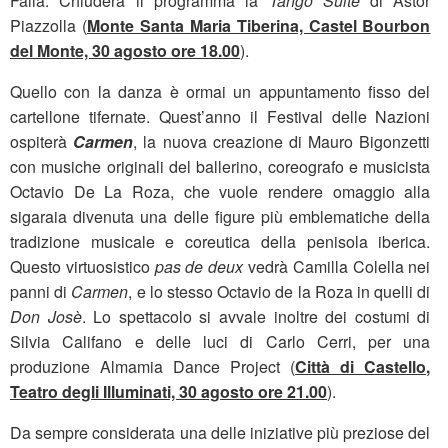
Falla. Chiuderà il programma la
Tango Suite
di Astor
Piazzolla (
Monte Santa Maria Tiberina, Castel Bourbon
del Monte, 30 agosto ore 18.00
).
Quello con la danza è ormai un appuntamento fisso del
cartellone tifernate. Quest’anno il Festival delle Nazioni
ospiterà
Carmen
, la nuova creazione di Mauro Bigonzetti
con musiche originali del ballerino, coreografo e musicista
Octavio De La Roza, che vuole rendere omaggio alla
sigaraia divenuta una delle figure più emblematiche della
tradizione musicale e coreutica della penisola iberica.
Questo virtuosistico
pas de deux
vedrà Camilla Colella nei
panni di
Carmen
, e lo stesso Octavio de la Roza in quelli di
Don Josè
. Lo spettacolo si avvale inoltre dei costumi di
Silvia Califano e delle luci di Carlo Cerri, per una
produzione Almamia Dance Project (
Città di Castello,
Teatro degli Illuminati, 30 agosto ore 21.00
).
Da sempre considerata una delle iniziative più preziose del