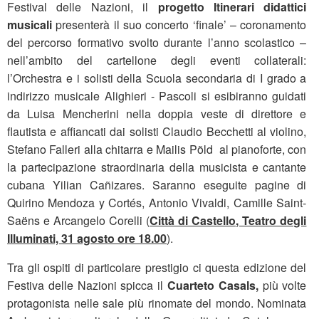
Festival delle Nazioni, il
progetto Itinerari didattici
musicali
presenterà il suo concerto ‘finale’ – coronamento
del percorso formativo svolto durante l’anno scolastico –
nell’ambito del cartellone degli eventi collaterali:
l’Orchestra e i solisti della Scuola secondaria di I grado a
indirizzo musicale Alighieri - Pascoli si esibiranno guidati
da Luisa Mencherini nella doppia veste di direttore e
flautista e affiancati dai solisti Claudio Becchetti al violino,
Stefano Falleri alla chitarra e Mailis Põld al pianoforte, con
la partecipazione straordinaria della musicista e cantante
cubana Yilian Cañizares. Saranno eseguite pagine di
Quirino Mendoza y Cortés, Antonio Vivaldi, Camille Saint-
Saëns e Arcangelo Corelli (
Città di Castello, Teatro degli
Illuminati, 31 agosto ore 18.00
).
Tra gli ospiti di particolare prestigio ci questa edizione del
Festiva delle Nazioni spicca il
Cuarteto Casals,
più volte
protagonista nelle sale più rinomate del mondo. Nominata