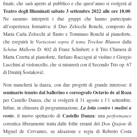
finale, che sarà aperto al pubblico e che quest’anno si svolgerà al
Teatro degli Illuminati
sabato 3 settembre 2022 alle ore 18.00
.
Ne saranno interpreti i due gruppi che hanno partecipato
all’esperienza formativa: il Duo Zelocchi Ronchi, composto da
Maria Carla Zelocchi al flauto e Tommaso Ronchi al pianoforte,
che eseguirà le
Variazioni sopra il tema Trockne Blumen
dalla
Schöne Müllerin
D. 802 di Franz Schubert; e il Trio Chimera di
Marta Ceretta al pianoforte, Stefano Raccagni al violino e Giorgio
Lucchini al violoncello, che si misurerà con il Secondo Trio op. 67
di Dmitrij Šostakovič.
Non mancherà la danza, con due progetti di grande interesse: il
seminario tenuto dal ballerino e coreografo Octavio de al Roza
per Castello Danza, che si svolgerà il 31 agosto e l’1 settembre.
Infine, in chiusura di programmazione,
La lotta contro i mulini a
Castello Danza
vento
, il nuovo spettacolo di
: una
performance
coreutica liberamente tratta dalle follie erranti del
Don Quijote
di
Miguel de Cervantes, su ideazione e regia di Roberto Costa