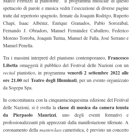
Marco Ferruzzi al pianoforte. Il programma musicale di questo
spettacolo di parole e musica vedrà l’esecuzione di diverse pagine
tratte dal repertorio spagnolo, firmate da Joaquín Rodrigo, Ruperto
Chapí, Isaac Albéniz, Enrique Granados, Pablo Sorozábal,
Fernando J. Obradors, Manuel Fernández Caballero, Federico
Moreno Torroba, Joaquín Turina, Manuel de Falla, José Serrano e
Manuel Penella.
Francesco
Tra i massimi interpreti del pianismo contemporaneo,
Libetta
omaggerà il pubblico del Festival delle Nazioni con un
venerdì 2 settembre 2022 alle
recital
pianistico, in programma
ore 21.00
Teatro degli Illuminati
nel
, per un evento organizzato
da Sogepu Spa.
In concomitanza con la cinquantacinquesima edizione del Festival
classe di musica da camera tenuta
delle Nazioni, si è svolta la
da Pierpaolo Maurizzi
, uno degli eventi formativi e
professionalizzanti più apprezzati dalla manifestazione tifernate. A
coronamento della
masterclass
cameristica, è previsto un concerto