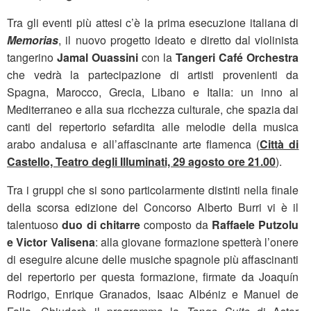
Tra gli eventi più attesi c’è la prima esecuzione italiana di
Memorias
, il nuovo progetto ideato e diretto dal violinista
tangerino
Jamal Ouassini
con la
Tangeri Café Orchestra
che vedrà la partecipazione di artisti provenienti da
Spagna, Marocco, Grecia, Libano e Italia: un inno al
Mediterraneo e alla sua ricchezza culturale, che spazia dai
canti del repertorio sefardita alle melodie della musica
arabo andalusa e all’affascinante arte flamenca (
Città di
Castello, Teatro degli Illuminati, 29 agosto ore 21.00
).
Tra i gruppi che si sono particolarmente distinti nella finale
della scorsa edizione del Concorso Alberto Burri vi è il
talentuoso
duo di chitarre
composto da
Raffaele Putzolu
e Victor Valisena
: alla giovane formazione spetterà l’onere
di eseguire alcune delle musiche spagnole più affascinanti
del repertorio per questa formazione, firmate da Joaquín
Rodrigo, Enrique Granados, Isaac Albéniz e Manuel de