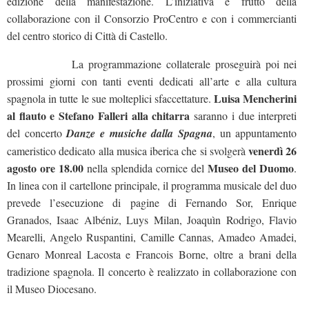
edizione della manifestazione. L’iniziativa è frutto della
collaborazione con il Consorzio ProCentro e con i commercianti
del centro storico di Città di Castello.
La programmazione collaterale proseguirà poi nei
prossimi giorni con tanti eventi dedicati all’arte e alla cultura
Luisa Mencherini
spagnola in tutte le sue molteplici sfaccettature.
al flauto e Stefano Falleri alla chitarra
saranno i due interpreti
del concerto
Danze e musiche dalla Spagna
, un appuntamento
venerdì 26
cameristico dedicato alla musica iberica che si svolgerà
agosto ore 18.00
Museo del Duomo
nella splendida cornice del
.
In linea con il cartellone principale, il programma musicale del duo
prevede l’esecuzione di pagine di Fernando Sor, Enrique
Granados, Isaac Albéniz, Luys Milan, Joaquìn Rodrigo, Flavio
Mearelli, Angelo Ruspantini, Camille Cannas, Amadeo Amadei,
Genaro Monreal Lacosta e Francois Borne, oltre a brani della
tradizione spagnola. Il concerto è realizzato in collaborazione con
il Museo Diocesano.