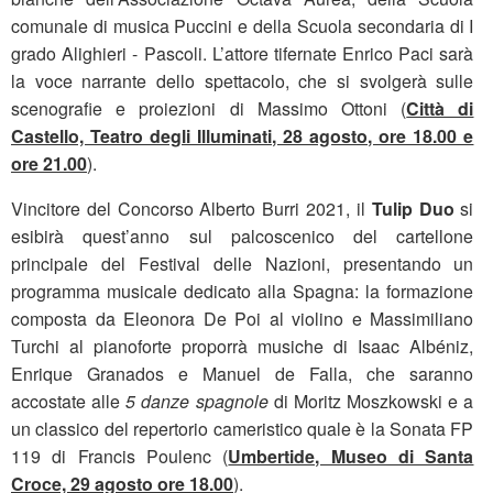
comunale di musica Puccini e della Scuola secondaria di I
grado Alighieri - Pascoli. L’attore tifernate Enrico Paci sarà
la voce narrante dello spettacolo, che si svolgerà sulle
scenografie e proiezioni di Massimo Ottoni (
Città di
Castello, Teatro degli Illuminati, 28 agosto, ore 18.00 e
ore 21.00
).
Vincitore del Concorso Alberto Burri 2021, il
Tulip Duo
si
esibirà quest’anno sul palcoscenico del cartellone
principale del Festival delle Nazioni, presentando un
programma musicale dedicato alla Spagna: la formazione
composta da Eleonora De Poi al violino e Massimiliano
Turchi al pianoforte proporrà musiche di Isaac Albéniz,
Enrique Granados e Manuel de Falla, che saranno
accostate alle
5 danze spagnole
di Moritz Moszkowski e a
un classico del repertorio cameristico quale è la Sonata FP
119 di Francis Poulenc (
Umbertide, Museo di Santa
Croce, 29 agosto ore 18.00
).