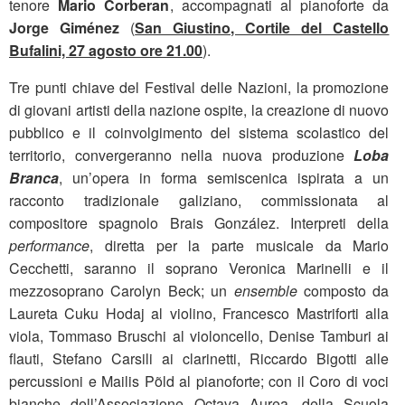
tenore
Mario Corberan
, accompagnati al pianoforte da
Jorge Giménez
(
San Giustino, Cortile del Castello
Bufalini, 27 agosto ore 21.00
).
Tre punti chiave del Festival delle Nazioni, la promozione
di giovani artisti della nazione ospite, la creazione di nuovo
pubblico e il coinvolgimento del sistema scolastico del
territorio, convergeranno nella nuova produzione
Loba
Branca
, un’opera in forma semiscenica ispirata a un
racconto tradizionale galiziano, commissionata al
compositore spagnolo Brais González. Interpreti della
performance
, diretta per la parte musicale da Mario
Cecchetti, saranno il soprano Veronica Marinelli e il
mezzosoprano Carolyn Beck; un
ensemble
composto da
Laureta Cuku Hodaj al violino, Francesco Mastriforti alla
viola, Tommaso Bruschi al violoncello, Denise Tamburi ai
flauti, Stefano Carsili ai clarinetti, Riccardo Bigotti alle
percussioni e Mailis Põld al pianoforte; con il Coro di voci
bianche dell’Associazione Octava Aurea, della Scuola