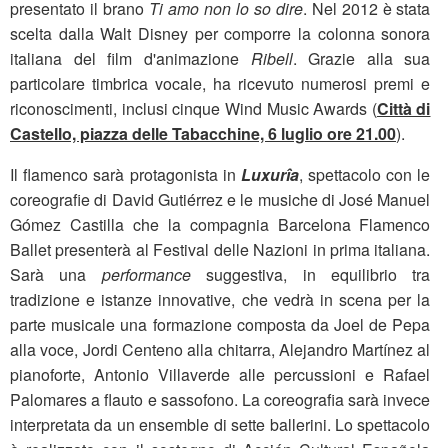
presentato il brano
Ti amo non lo so dire
. Nel 2012 è stata
scelta dalla Walt Disney per comporre la colonna sonora
italiana del film d'animazione
Ribell
. Grazie alla sua
particolare timbrica vocale, ha ricevuto numerosi premi e
riconoscimenti, inclusi cinque Wind Music Awards (
Città di
Castello, piazza delle Tabacchine, 6 luglio ore 21.00
).
Il flamenco sarà protagonista in
Luxurîa
, spettacolo con le
coreografie di David Gutiérrez e le musiche di José Manuel
Gómez Castilla che la compagnia Barcelona Flamenco
Ballet presenterà al Festival delle Nazioni in prima italiana.
Sarà una
performance
suggestiva, in equilibrio tra
tradizione e istanze innovative, che vedrà in scena per la
parte musicale una formazione composta da Joel de Pepa
alla voce, Jordi Centeno alla chitarra, Alejandro Martínez al
pianoforte, Antonio Villaverde alle percussioni e Rafael
Palomares a flauto e sassofono. La coreografia sarà invece
interpretata da un ensemble di sette ballerini. Lo spettacolo