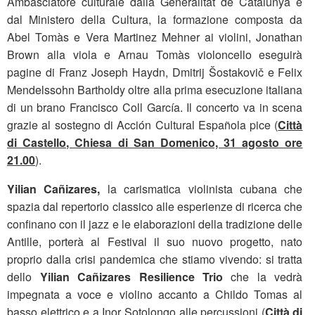
Ambasciatore culturale dalla Generalitat de Catalunya e
dal Ministero della Cultura, la formazione composta da
Abel Tomàs e Vera Martinez Mehner ai violini, Jonathan
Brown alla viola e Arnau Tomàs violoncello eseguirà
pagine di Franz Joseph Haydn, Dmitrij Šostakovič e Felix
Mendelssohn Bartholdy oltre alla prima esecuzione italiana
di un brano Francisco Coll García. Il concerto va in scena
grazie al sostegno di Acción Cultural Española pice (
Città
di Castello, Chiesa di San Domenico, 31 agosto ore
21.00
).
Yilian Cañizares,
la carismatica violinista cubana che
spazia dal repertorio classico alle esperienze di ricerca che
confinano con il jazz e le elaborazioni della tradizione delle
Antille, porterà al Festival il suo nuovo progetto, nato
proprio dalla crisi pandemica che stiamo vivendo: si tratta
dello
Yilian Cañizares
Resilience Trio
che la vedrà
impegnata a voce e violino accanto a Childo Tomas al
basso elettrico e a Inor Sotolongo alle percussioni (
Città di