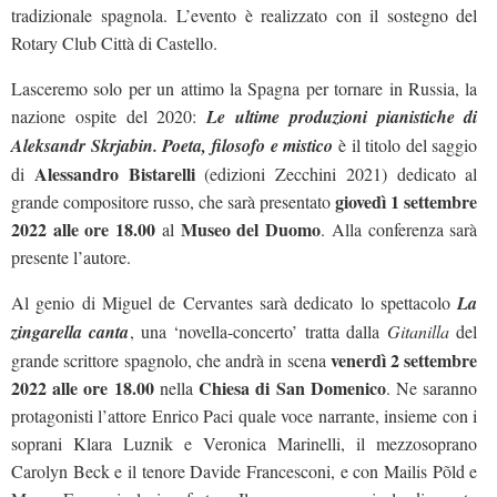
tradizionale spagnola. L’evento è realizzato con il sostegno del
Rotary Club Città di Castello.
Lasceremo solo per un attimo la Spagna per tornare in Russia, la
nazione ospite del 2020:
Le ultime produzioni pianistiche di
Aleksandr Skrjabin. Poeta, filosofo e mistico
è il titolo del saggio
Alessandro Bistarelli
di
(edizioni Zecchini 2021) dedicato al
giovedì 1 settembre
grande compositore russo, che sarà presentato
2022 alle ore 18.00
Museo del Duomo
al
. Alla conferenza sarà
presente l’autore.
Al genio di Miguel de Cervantes sarà dedicato lo spettacolo
La
zingarella canta
, una ‘novella-concerto’ tratta dalla
Gitanilla
del
venerdì 2 settembre
grande scrittore spagnolo, che andrà in scena
2022 alle ore 18.00
Chiesa di San Domenico
nella
. Ne saranno
protagonisti l’attore Enrico Paci quale voce narrante, insieme con i
soprani Klara Luznik e Veronica Marinelli, il mezzosoprano
Carolyn Beck e il tenore Davide Francesconi, e con Mailis Põld e