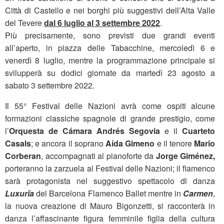
Città di Castello e nei borghi più suggestivi dell’Alta Valle
del Tevere
dal 6 luglio al 3 settembre 2022
.
Più precisamente, sono previsti due grandi eventi
all’aperto, in piazza delle Tabacchine, mercoledì 6 e
venerdì 8 luglio, mentre la programmazione principale si
svilupperà su dodici giornate da martedì 23 agosto a
sabato 3 settembre 2022.
Il 55° Festival delle Nazioni avrà come ospiti alcune
formazioni classiche spagnole di grande prestigio, come
l’
Orquesta de Cámara Andrés Segovia
e il
Cuarteto
Casals
; e ancora il soprano
Aída Gimeno
e il tenore
Mario
Corberan
, accompagnati al pianoforte da
Jorge Giménez,
porteranno la zarzuela al Festival delle Nazioni; il flamenco
sarà protagonista nel suggestivo spettacolo di danza
Luxurîa
del Barcelona Flamenco Ballet mentre in
Carmen
,
la nuova creazione di Mauro Bigonzetti, si racconterà in
danza l’affascinante figura femminile figlia della cultura