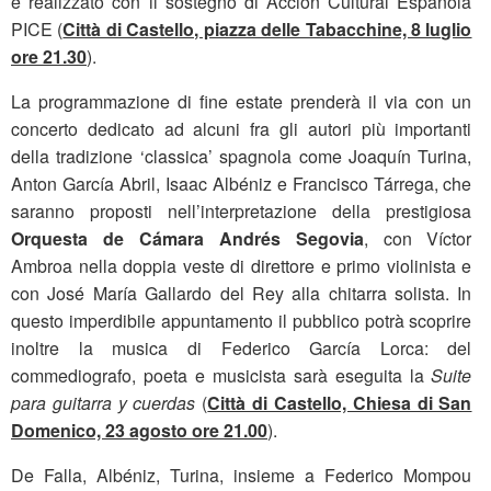
è realizzato con il sostegno di Acción Cultural Española
PICE (
Città di Castello, piazza delle Tabacchine, 8 luglio
ore 21.30
).
La programmazione di fine estate prenderà il via con un
concerto dedicato ad alcuni fra gli autori più importanti
della tradizione ‘classica’ spagnola come Joaquín Turina,
Anton García Abril, Isaac Albéniz e Francisco Tárrega, che
saranno proposti nell’interpretazione della prestigiosa
Orquesta de Cámara Andrés Segovia
, con Víctor
Ambroa nella doppia veste di direttore e primo violinista e
con José María Gallardo del Rey alla chitarra solista. In
questo imperdibile appuntamento il pubblico potrà scoprire
inoltre la musica di Federico García Lorca: del
commediografo, poeta e musicista sarà eseguita la
Suite
para guitarra y cuerdas
(
Città di Castello, Chiesa di San
Domenico, 23 agosto ore 21.00
).
De Falla, Albéniz, Turina, insieme a Federico Mompou