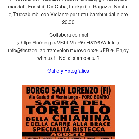
marziali, Fonsi dj De Cuba, Lucky dj e Ragazzo Neutro
djTruccabimbi con Violante per tutti i bambini dalle ore
20.30
Collabora con noi
> https://forms.gle/MSbLMpfP6nH57r6YA Info >
info@festadellabirrarovolon.it #rovolon26 #FB26 Enjoy
with us !!! Noi ci siamo e tu ?
Gallery Fotografica