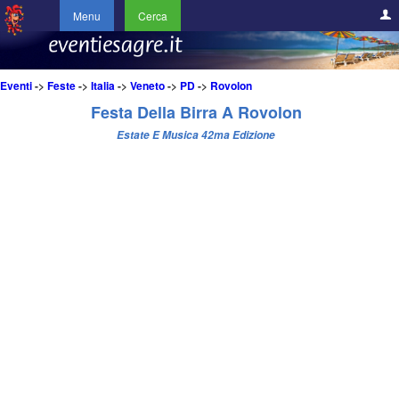
Menu
Cerca
Eventi
->
Feste
->
Italia
->
Veneto
->
PD
->
Rovolon
Festa Della Birra A Rovolon
Estate E Musica 42ma Edizione