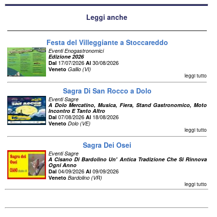
Leggi anche
Festa del Villeggiante a Stoccareddo
Eventi Enogastronomici
Edizione 2026
17/07/2026
30/08/2026
Dal
Al
Veneto
Gallio (VI)
leggi tutto
Sagra Di San Rocco a Dolo
Eventi Sagre
A Dolo Mercatino, Musica, Fiera, Stand Gastronomico, Moto
Incontro E Tanto Altro
07/08/2026
18/08/2026
Dal
Al
Veneto
Dolo (VE)
leggi tutto
Sagra Dei Osei
Eventi Sagre
A Cisano Di Bardolino Un' Antica Tradizione Che Si Rinnova
Ogni Anno
04/09/2026
09/09/2026
Dal
Al
Veneto
Bardolino (VR)
leggi tutto