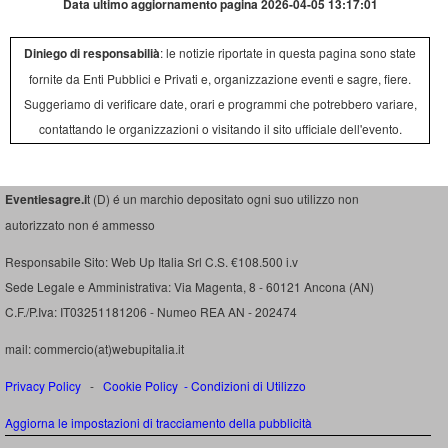
Data ultimo aggiornamento pagina 2026-04-05 13:17:01
Diniego di responsabilià
: le notizie riportate in questa pagina sono state
fornite da Enti Pubblici e Privati e, organizzazione eventi e sagre, fiere.
Suggeriamo di verificare date, orari e programmi che potrebbero variare,
contattando le organizzazioni o visitando il sito ufficiale dell'evento.
Eventiesagre.i
t (D) é un marchio depositato ogni suo utilizzo non
autorizzato non é ammesso
Responsabile Sito: Web Up Italia Srl C.S. €108.500 i.v
Sede Legale e Amministrativa: Via Magenta, 8 - 60121 Ancona (AN)
C.F./P.Iva: IT03251181206 - Numeo REA AN - 202474
mail: commercio(at)webupitalia.it
Privacy Policy
-
Cookie Policy
-
Condizioni di Utilizzo
Aggiorna le impostazioni di tracciamento della pubblicità