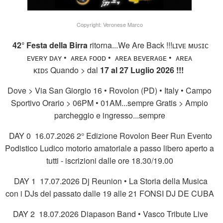
Copyright: Veronese Marco
42° Festa della Birra
ritorna...We Are Back !!!ʟɪᴠᴇ ᴍᴜꜱɪᴄ
ᴇᴠᴇʀʏ ᴅᴀʏ • ᴀʀᴇᴀ ꜰᴏᴏᴅ • ᴀʀᴇᴀ ʙᴇᴠᴇʀᴀɢᴇ • ᴀʀᴇᴀ
ᴋɪᴅꜱ Quando > dal
17 al 27 Luglio 2026 !!!
Dove > Via San Giorgio 16 • Rovolon (PD) • Italy • Campo
Sportivo Orario > 06PM • 01AM...sempre Gratis > Ampio
parcheggio e ingresso...sempre
DAY 0 16.07.2026 2° Edizione Rovolon Beer Run Evento
Podistico Ludico motorio amatoriale a passo libero aperto a
tutti - iscrizioni dalle ore 18.30/19.00
DAY 1 17.07.2026 Dj Reunion • La Storia della Musica
con i DJs del passato dalle 19 alle 21 FONSI DJ DE CUBA
DAY 2 18.07.2026 Diapason Band • Vasco Tribute Live