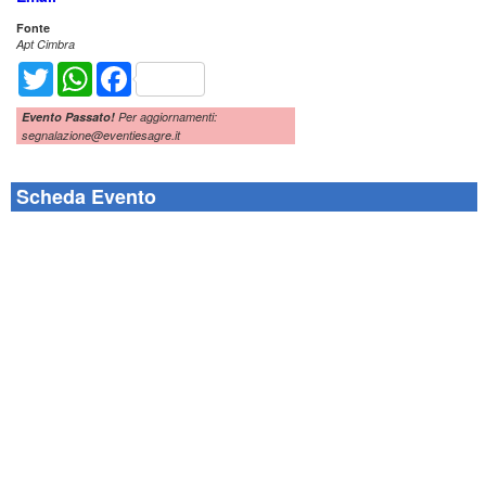
Fonte
Apt Cimbra
Twitter
WhatsApp
Facebook
Evento Passato!
Per aggiornamenti:
segnalazione@eventiesagre.it
Scheda Evento