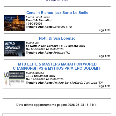
Cena In Bianco-jazz Sotto Le Stelle
Eventi EnoMusicali
Eventi Ai Mercatini
Il 08/08/2026
Trentino Alto Adige
Lavarone (TN)
leggi tutto
Notti Di San Lorenzo
Eventi Vari
Le Notti Di San Lorenzo | 8–10 Agosto 2026
08/08/2026
10/08/2026
Dal
Al
Trentino Alto Adige
Folgaria (TN)
leggi tutto
MTB ELITE & MASTERS MARATHON WORLD
CHAMPIONSHIPS & MYTHOS PRIMIERO DOLOMITI
Eventi Sportivi
12-13 Settembre 2026
12/09/2026
13/09/2026
Dal
Al
Trentino Alto Adige
Primiero San Martino Di Castrozza (TN)
leggi tutto
Data ultimo aggiornamento pagina 2026-05-28 15:44:11