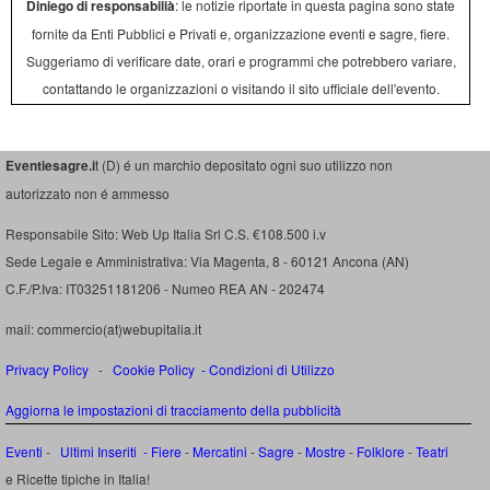
Diniego di responsabilià
: le notizie riportate in questa pagina sono state
fornite da Enti Pubblici e Privati e, organizzazione eventi e sagre, fiere.
Suggeriamo di verificare date, orari e programmi che potrebbero variare,
contattando le organizzazioni o visitando il sito ufficiale dell'evento.
Eventiesagre.i
t (D) é un marchio depositato ogni suo utilizzo non
autorizzato non é ammesso
Responsabile Sito: Web Up Italia Srl C.S. €108.500 i.v
Sede Legale e Amministrativa: Via Magenta, 8 - 60121 Ancona (AN)
C.F./P.Iva: IT03251181206 - Numeo REA AN - 202474
mail: commercio(at)webupitalia.it
Privacy Policy
-
Cookie Policy
-
Condizioni di Utilizzo
Aggiorna le impostazioni di tracciamento della pubblicità
Eventi
-
Ultimi Inseriti
- Fiere
-
Mercatini
-
Sagre
-
Mostre
-
Folklore
-
Teatri
e Ricette tipiche in Italia!