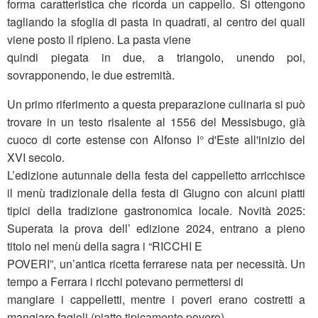
forma caratteristica che ricorda un cappello. Si ottengono
tagliando la sfoglia di pasta in quadrati, al centro dei quali
viene posto il ripieno. La pasta viene
quindi piegata in due, a triangolo, unendo poi,
sovrapponendo, le due estremità.
Un primo riferimento a questa preparazione culinaria si può
trovare in un testo risalente al 1556 del Messisbugo, già
cuoco di corte estense con Alfonso I° d'Este all'inizio del
XVI secolo.
L’edizione autunnale della festa del cappelletto arricchisce
il menù tradizionale della festa di Giugno con alcuni piatti
tipici della tradizione gastronomica locale. Novità 2025:
Superata la prova dell’ edizione 2024, entrano a pieno
titolo nel menù della sagra i “RICCHI E
POVERI”, un’antica ricetta ferrarese nata per necessità. Un
tempo a Ferrara i ricchi potevano permettersi di
mangiare i cappelletti, mentre i poveri erano costretti a
mangiare fagioli (piatto tipicamente povero).