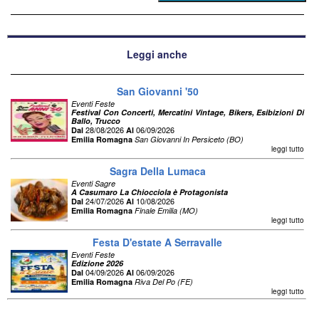
Leggi anche
San Giovanni '50
Eventi Feste
Festival Con Concerti, Mercatini Vintage, Bikers, Esibizioni Di
Ballo, Trucco
28/08/2026
06/09/2026
Dal
Al
Emilia Romagna
San Giovanni In Persiceto (BO)
leggi tutto
Sagra Della Lumaca
Eventi Sagre
A Casumaro La Chiocciola è Protagonista
24/07/2026
10/08/2026
Dal
Al
Emilia Romagna
Finale Emilia (MO)
leggi tutto
Festa D'estate A Serravalle
Eventi Feste
Edizione 2026
04/09/2026
06/09/2026
Dal
Al
Emilia Romagna
Riva Del Po (FE)
leggi tutto