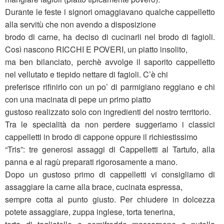
Durante le feste i signori omaggiavano qualche cappelletto
alla servitù che non avendo a disposizione
brodo di carne, ha deciso di cucinarli nel brodo di fagioli.
Così nascono RICCHI E POVERI, un piatto insolito,
ma ben bilanciato, perchè avvolge il saporito cappelletto
nel vellutato e tiepido nettare di fagioli. C’è chi
preferisce rifinirlo con un po’ di parmigiano reggiano e chi
con una macinata di pepe un primo piatto
gustoso realizzato solo con ingredienti del nostro territorio.
Tra le specialità da non perdere suggeriamo i classici
cappelletti in brodo di cappone oppure il richiestissimo
“Tris”: tre generosi assaggi di Cappelletti al Tartufo, alla
panna e al ragù preparati rigorosamente a mano.
Dopo un gustoso primo di cappelletti vi consigliamo di
assaggiare la carne alla brace, cucinata espressa,
sempre cotta al punto giusto. Per chiudere in dolcezza
potete assaggiare, zuppa inglese, torta tenerina,