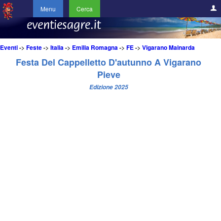
Menu
Cerca
Eventi
->
Feste
->
Italia
->
Emilia Romagna
->
FE
->
Vigarano Mainarda
Festa Del Cappelletto D'autunno A Vigarano
Pieve
Edizione 2025