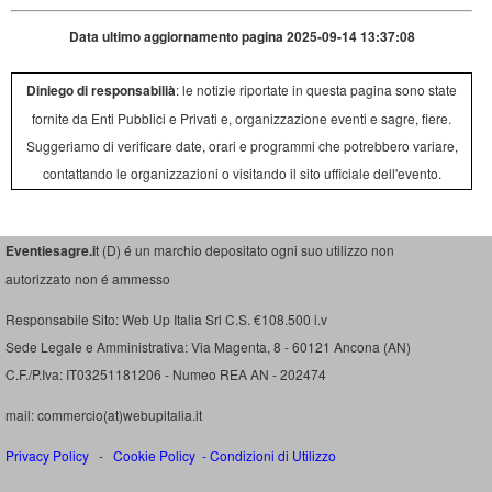
Data ultimo aggiornamento pagina 2025-09-14 13:37:08
Diniego di responsabilià
: le notizie riportate in questa pagina sono state
fornite da Enti Pubblici e Privati e, organizzazione eventi e sagre, fiere.
Suggeriamo di verificare date, orari e programmi che potrebbero variare,
contattando le organizzazioni o visitando il sito ufficiale dell'evento.
Eventiesagre.i
t (D) é un marchio depositato ogni suo utilizzo non
autorizzato non é ammesso
Responsabile Sito: Web Up Italia Srl C.S. €108.500 i.v
Sede Legale e Amministrativa: Via Magenta, 8 - 60121 Ancona (AN)
C.F./P.Iva: IT03251181206 - Numeo REA AN - 202474
mail: commercio(at)webupitalia.it
Privacy Policy
-
Cookie Policy
-
Condizioni di Utilizzo