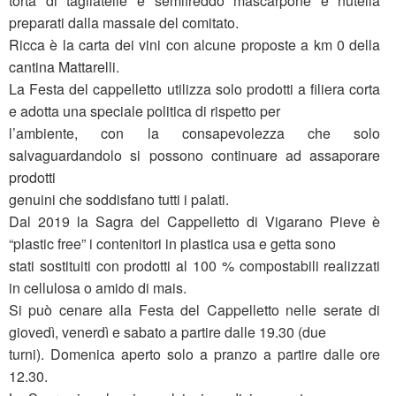
torta di tagliatelle e semifreddo mascarpone e nutella
preparati dalla massaie del comitato.
Ricca è la carta dei vini con alcune proposte a km 0 della
cantina Mattarelli.
La Festa del cappelletto utilizza solo prodotti a filiera corta
e adotta una speciale politica di rispetto per
l’ambiente, con la consapevolezza che solo
salvaguardandolo si possono continuare ad assaporare
prodotti
genuini che soddisfano tutti i palati.
Dal 2019 la Sagra del Cappelletto di Vigarano Pieve è
“plastic free” i contenitori in plastica usa e getta sono
stati sostituiti con prodotti al 100 % compostabili realizzati
in cellulosa o amido di mais.
Si può cenare alla Festa del Cappelletto nelle serate di
giovedì, venerdì e sabato a partire dalle 19.30 (due
turni). Domenica aperto solo a pranzo a partire dalle ore
12.30.