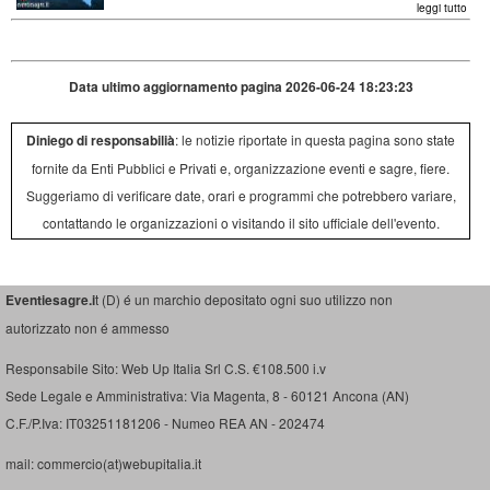
leggi tutto
Data ultimo aggiornamento pagina 2026-06-24 18:23:23
Diniego di responsabilià
: le notizie riportate in questa pagina sono state
fornite da Enti Pubblici e Privati e, organizzazione eventi e sagre, fiere.
Suggeriamo di verificare date, orari e programmi che potrebbero variare,
contattando le organizzazioni o visitando il sito ufficiale dell'evento.
Eventiesagre.i
t (D) é un marchio depositato ogni suo utilizzo non
autorizzato non é ammesso
Responsabile Sito: Web Up Italia Srl C.S. €108.500 i.v
Sede Legale e Amministrativa: Via Magenta, 8 - 60121 Ancona (AN)
C.F./P.Iva: IT03251181206 - Numeo REA AN - 202474
mail: commercio(at)webupitalia.it