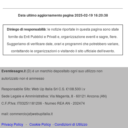
Data ultimo aggiornamento pagina 2025-02-19 16:20:38
Diniego di responsabilià
: le notizie riportate in questa pagina sono state
fornite da Enti Pubblici e Privati e, organizzazione eventi e sagre, fiere.
Suggeriamo di verificare date, orari e programmi che potrebbero variare,
contattando le organizzazioni o visitando il sito ufficiale dell'evento.
Eventiesagre.i
t (D) é un marchio depositato ogni suo utilizzo non
autorizzato non é ammesso
Responsabile Sito: Web Up Italia Srl C.S. €108.500 i.v
Sede Legale e Amministrativa: Via Magenta, 8 - 60121 Ancona (AN)
C.F./P.Iva: IT03251181206 - Numeo REA AN - 202474
mail: commercio(at)webupitalia.it
Privacy Policy
-
Cookie Policy
-
Condizioni di Utilizzo