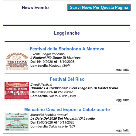
News Evento
Leggi anche
Festival della Sbrisolona A Mantova
Eventi Enogastronomici
Il Festival Più Dolce Di Mantova
16/10/2026
18/10/2026
Dal
Al
Lombardia
Mantova (MN)
leggi tutto
Festival Del Riso
Eventi Festival
Durante La Tradizionale Fiera D'agosto Di Castel D'ario
22/08/2026
25/08/2026
Dal
Al
Lombardia
Castel D'ario (MN)
leggi tutto
Mercatino Crea ed Esponi a Calolziocorte
Mercatini hobbisti creativi
Le Date Del 2026 Dei Mercatini Di Lavello
15/03/2026
15/11/2026
Dal
Al
Lombardia
Calolziocorte (LC)
leggi tutto