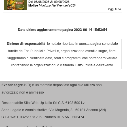
08/08/2026
09/08/2026
Dal
Al
Molise
Montorio Nei Frentani (CB)
leggi tutto
Data ultimo aggiornamento pagina 2023-06-14 15:53:54
Diniego di responsabilià
: le notizie riportate in questa pagina sono state
fornite da Enti Pubblici e Privati e, organizzazione eventi e sagre, fiere.
Suggeriamo di verificare date, orari e programmi che potrebbero variare,
contattando le organizzazioni o visitando il sito ufficiale dell'evento.
Eventiesagre.i
t (D) é un marchio depositato ogni suo utilizzo non
autorizzato non é ammesso
Responsabile Sito: Web Up Italia Srl C.S. €108.500 i.v
Sede Legale e Amministrativa: Via Magenta, 8 - 60121 Ancona (AN)
C.F./P.Iva: IT03251181206 - Numeo REA AN - 202474