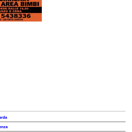
arda
cenza