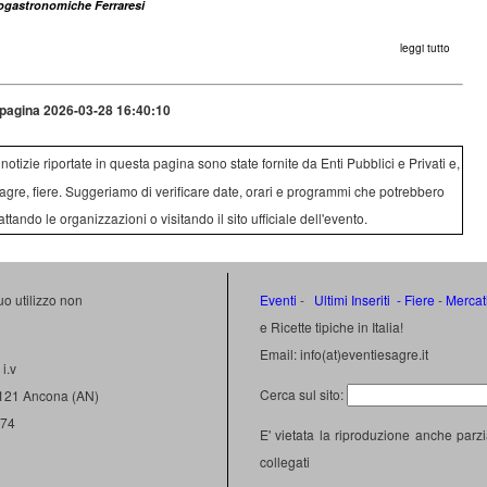
Enogastronomiche Ferraresi
leggi tutto
pagina 2026-03-28 16:40:10
e notizie riportate in questa pagina sono state fornite da Enti Pubblici e Privati e,
agre, fiere. Suggeriamo di verificare date, orari e programmi che potrebbero
attando le organizzazioni o visitando il sito ufficiale dell'evento.
uo utilizzo non
Eventi
-
Ultimi Inseriti
- Fiere
-
Mercat
e Ricette tipiche in Italia!
Email: info(at)eventiesagre.it
i.v
Cerca sul sito:
0121 Ancona (AN)
474
E' vietata la riproduzione anche parzi
collegati