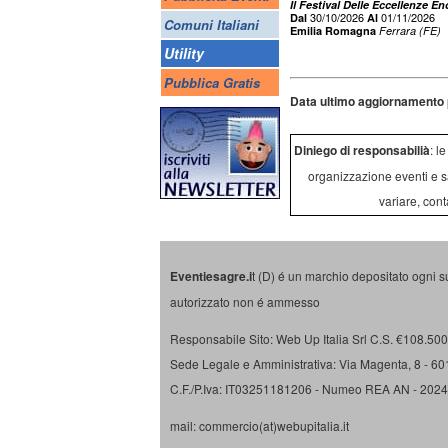
Il Festival Delle Eccellenze 
30/10/2026
01/11/2026
Dal
Al
Comuni Italiani
Emilia Romagna
Ferrara (FE)
Utility
Pubblica Gratis
Data ultimo aggiornamento 
Diniego di responsabilià
: l
organizzazione eventi e s
variare, cont
Eventiesagre.i
t (D) é un marchio depositato ogni s
autorizzato non é ammesso
Responsabile Sito: Web Up Italia Srl C.S. €108.500 
Sede Legale e Amministrativa: Via Magenta, 8 - 6
C.F./P.Iva: IT03251181206 - Numeo REA AN - 202
mail: commercio(at)webupitalia.it