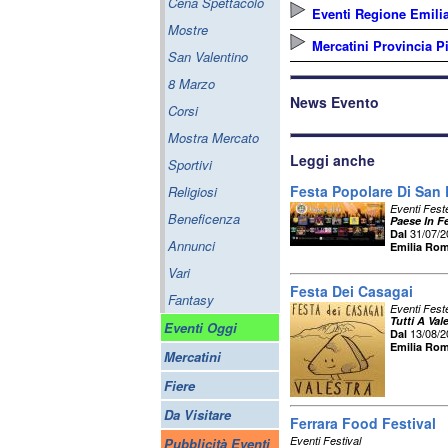
Cena Spettacolo
Eventi Regione Emil
Mostre
Mercatini Provincia P
San Valentino
8 Marzo
News Evento
Corsi
Mostra Mercato
Leggi anche
Sportivi
Festa Popolare Di San
Religiosi
Eventi Fest
Beneficenza
Paese In F
31/07/
Dal
Annunci
Emilia Ro
Vari
Festa Dei Casagai
Fantasy
Eventi Fest
Tutti A Val
Eventi Oggi
13/08/
Dal
Emilia Ro
Mercatini
Fiere
Da Visitare
Ferrara Food Festival
Eventi Festival
Pubblicità Eventi