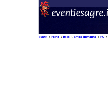
Eventi
->
Feste
->
Italia
->
Emilia Romagna
->
PC
-