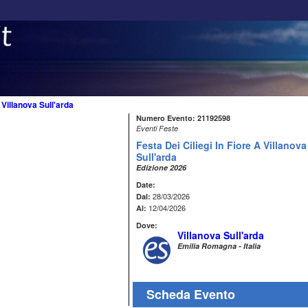
>
Villanova Sull'arda
Numero Evento: 21192598
Eventi Feste
Festa Dei Ciliegi In Fiore A Villanova
Sull'arda
Edizione 2026
Date:
28/03/2026
Dal:
12/04/2026
Al:
Dove:
Villanova Sull'arda
Emilia Romagna - Italia
Scheda Evento