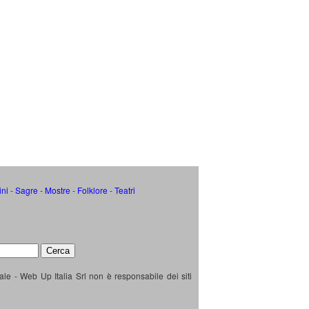
ini
-
Sagre
-
Mostre
-
Folklore
-
Teatri
ale - Web Up Italia Srl non è responsabile dei siti