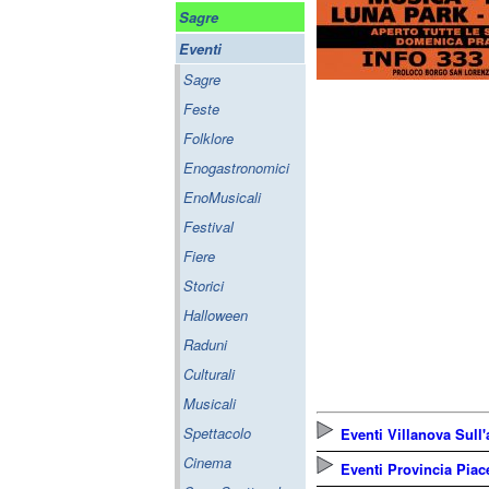
Sagre
Eventi
Sagre
Feste
Folklore
Enogastronomici
EnoMusicali
Festival
Fiere
Storici
Halloween
Raduni
Culturali
Musicali
Spettacolo
Eventi Villanova Sull'
Cinema
Eventi Provincia Pia