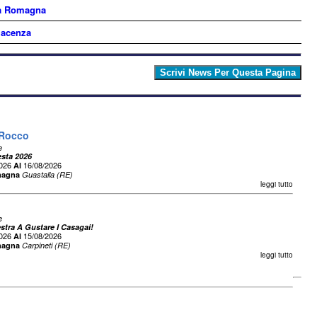
ia Romagna
iacenza
 Rocco
e
esta 2026
2026
16/08/2026
Al
magna
Guastalla (RE)
leggi tutto
e
estra A Gustare I Casagai!
2026
15/08/2026
Al
magna
Carpineti (RE)
leggi tutto