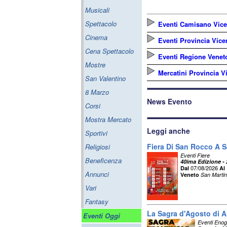
Musicali
Spettacolo
Eventi Camisano Vice
Cinema
Eventi Provincia Vice
Cena Spettacolo
Eventi Regione Venet
Mostre
Mercatini Provincia V
San Valentino
8 Marzo
News Evento
Corsi
Mostra Mercato
Leggi anche
Sportivi
Fiera Di San Rocco A 
Religiosi
Eventi Fiere
Beneficenza
40ima Edizione -
07/08/2026
Dal
Al
Annunci
Veneto
San Marti
Vari
Fantasy
La Sagra d'Agosto di Al
Eventi Oggi
Eventi Enog