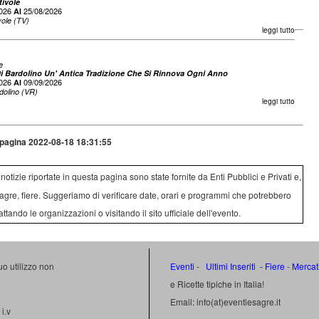
tivole
2026
25/08/2026
Al
ivole (TV)
leggi tutto
e
i Bardolino Un' Antica Tradizione Che Si Rinnova Ogni Anno
2026
09/09/2026
Al
dolino (VR)
leggi tutto
pagina 2022-08-18 18:31:55
e notizie riportate in questa pagina sono state fornite da Enti Pubblici e Privati e,
agre, fiere. Suggeriamo di verificare date, orari e programmi che potrebbero
attando le organizzazioni o visitando il sito ufficiale dell'evento.
uo utilizzo non
Eventi
-
Ultimi Inseriti
- Fiere
-
Mercat
e Ricette tipiche in Italia!
Email: info(at)eventiesagre.it
i.v