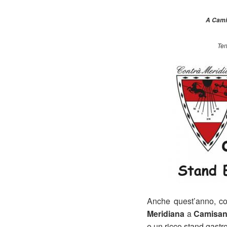
A Cami
Ten
Anche quest’anno, com
Meridiana
a
Camisan
e un ricco stand gast