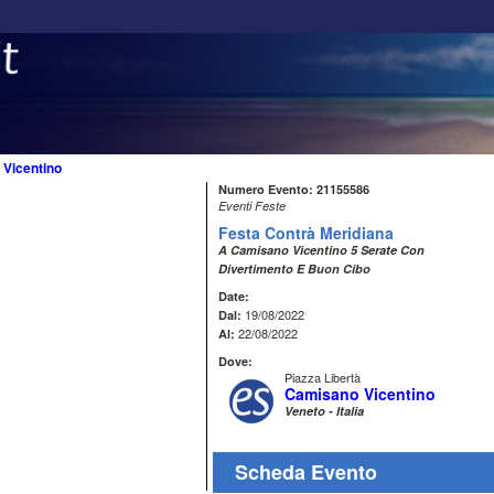
Vicentino
Numero Evento: 21155586
Eventi Feste
Festa Contrà Meridiana
A Camisano Vicentino 5 Serate Con
Divertimento E Buon Cibo
Date:
19/08/2022
Dal:
22/08/2022
Al:
Dove:
Piazza Libertà
Camisano Vicentino
Veneto - Italia
Scheda Evento