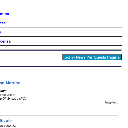
ntino
nza
o
icenza
San Martino
 2026
17/08/2026
no Di Venezze (RO)
leggi tutto
tivole
astronomici