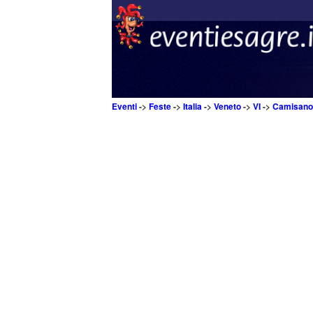
Eventi
->
Feste
->
Italia
->
Veneto
->
VI
->
Camisano 