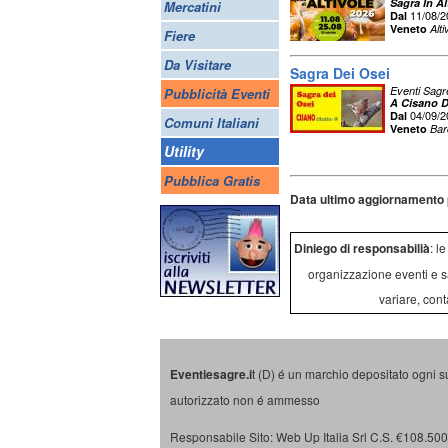
Sagra In Al
Mercatini
11/08/
Dal
Veneto
Alt
Fiere
Da Visitare
Sagra Dei Osei
Eventi Sagr
Pubblicità Eventi
A Cisano D
04/09/
Dal
Comuni Italiani
Veneto
Bar
Utility
Pubblica Gratis
Data ultimo aggiornamento 
Diniego di responsabilià
: l
organizzazione eventi e s
variare, cont
Eventiesagre.i
t (D) é un marchio depositato ogni s
autorizzato non é ammesso
Responsabile Sito: Web Up Italia Srl C.S. €108.500 