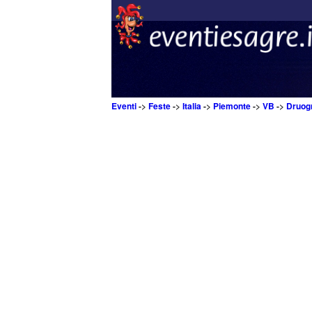
Eventi
->
Feste
->
Italia
->
Piemonte
->
VB
->
Druog