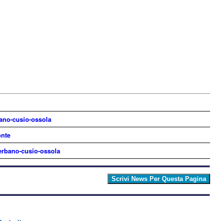
bano-cusio-ossola
onte
erbano-cusio-ossola