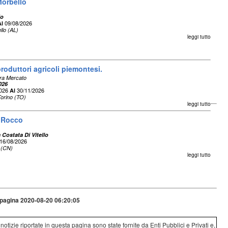
Morbello
lo
09/08/2026
Al
llo (AL)
leggi tutto
produttori agricoli piemontesi.
ra Mercato
026
2026
30/11/2026
Al
Torino (TO)
leggi tutto
n Rocco
 Costata Di Vitello
16/08/2026
 (CN)
leggi tutto
pagina 2020-08-20 06:20:05
e notizie riportate in questa pagina sono state fornite da Enti Pubblici e Privati e,