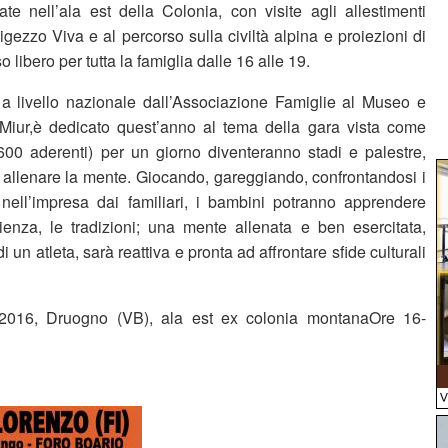
ate nell’ala est della Colonia, con visite agli allestimenti
igezzo Viva e al percorso sulla civiltà alpina e proiezioni di
o libero per tutta la famiglia dalle 16 alle 19.
 a livello nazionale dall’Associazione Famiglie al Museo e
Miur,è dedicato quest’anno al tema della gara vista come
 600 aderenti) per un giorno diventeranno stadi e palestre,
cui allenare la mente. Giocando, gareggiando, confrontandosi i
i nell’impresa dai familiari, i bambini potranno apprendere
scienza, le tradizioni; una mente allenata e ben esercitata,
i un atleta, sarà reattiva e pronta ad affrontare sfide culturali
2016, Druogno (VB), ala est ex colonia montanaOre 16-