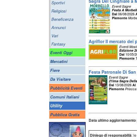
Sagra Del Cinghiale a 
Sportivi
Eventi Sagre
Festa A Morbel
Religiosi
06/08/2026
Dal
Piemonte
Morbe
Beneficenza
Annunci
Vari
Agriflor Il mercato dei 
Fantasy
Eventi Most
Edizione 2
Eventi Oggi
10/05/
Dal
Piemonte
Mercatini
Fiere
Festa Patronale Di Sa
Eventi Sagre
Da Visitare
21ima Sagra Della
13/08/2026
Dal
Al
Pubblicità Eventi
Piemonte
Priocca
Comuni Italiani
Utility
Pubblica Gratis
Data ultimo aggiornamento 
Diniego di responsabilià
: l