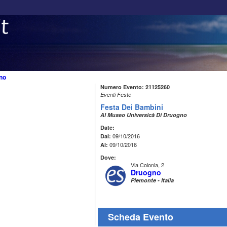
no
Numero Evento: 21125260
Eventi Feste
Festa Dei Bambini
Al Museo Universicà Di Druogno
Date:
09/10/2016
Dal:
09/10/2016
Al:
Dove:
Via Colonia, 2
Druogno
Piemonte - Italia
Scheda Evento