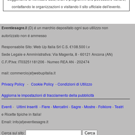
contattando le organizzazioni o visitando il sito ufficiale dell'evento.
Eventiesagre.i
t (D) é un marchio depositato ogni suo utilizzo non
autorizzato non é ammesso
Responsabile Sito: Web Up Italia Srl C.S. €108.500 i.v
Sede Legale e Amministrativa: Via Magenta, 8 - 60121 Ancona (AN)
C.F./P.Iva: IT03251181206 - Numeo REA AN - 202474
mail: commercio(at)webupitalia.it
Privacy Policy
-
Cookie Policy
-
Condizioni di Utilizzo
Aggiorna le impostazioni di tracciamento della pubblicità
Eventi
-
Ultimi Inseriti
- Fiere
-
Mercatini
-
Sagre
-
Mostre
-
Folklore
-
Teatri
e Ricette tipiche in Italia!
Email: info(at)eventiesagre.it
Cerca sul sito: