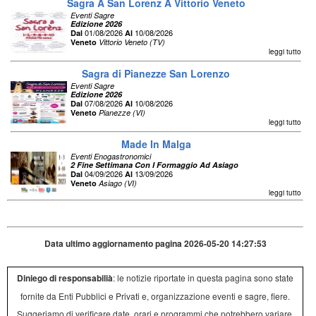
Sagra A San Lorenz A Vittorio Veneto
Eventi Sagre
Edizione 2026
01/08/2026
10/08/2026
Dal
Al
Veneto
Vittorio Veneto (TV)
leggi tutto
Sagra di Pianezze San Lorenzo
Eventi Sagre
Edizione 2026
07/08/2026
10/08/2026
Dal
Al
Veneto
Pianezze (VI)
leggi tutto
Made In Malga
Eventi Enogastronomici
2 Fine Settimana Con I Formaggio Ad Asiago
04/09/2026
13/09/2026
Dal
Al
Veneto
Asiago (VI)
leggi tutto
Data ultimo aggiornamento pagina 2026-05-20 14:27:53
Diniego di responsabilià
: le notizie riportate in questa pagina sono state
fornite da Enti Pubblici e Privati e, organizzazione eventi e sagre, fiere.
Suggeriamo di verificare date, orari e programmi che potrebbero variare,