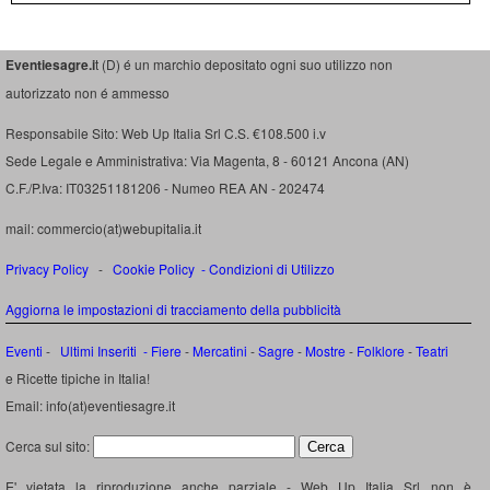
Eventiesagre.i
t (D) é un marchio depositato ogni suo utilizzo non
autorizzato non é ammesso
Responsabile Sito: Web Up Italia Srl C.S. €108.500 i.v
Sede Legale e Amministrativa: Via Magenta, 8 - 60121 Ancona (AN)
C.F./P.Iva: IT03251181206 - Numeo REA AN - 202474
mail: commercio(at)webupitalia.it
Privacy Policy
-
Cookie Policy
-
Condizioni di Utilizzo
Aggiorna le impostazioni di tracciamento della pubblicità
Eventi
-
Ultimi Inseriti
- Fiere
-
Mercatini
-
Sagre
-
Mostre
-
Folklore
-
Teatri
e Ricette tipiche in Italia!
Email: info(at)eventiesagre.it
Cerca sul sito:
E' vietata la riproduzione anche parziale - Web Up Italia Srl non è