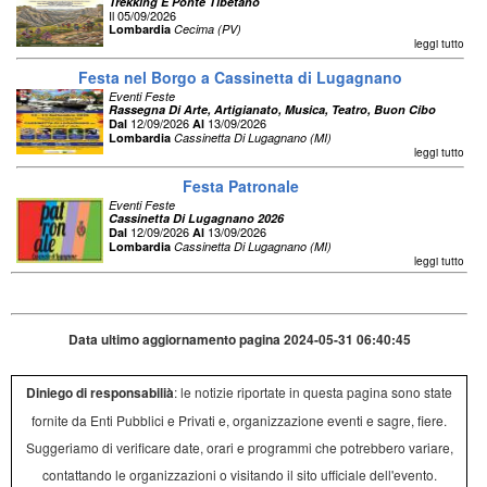
Trekking E Ponte Tibetano
Il 05/09/2026
Lombardia
Cecima (PV)
leggi tutto
Festa nel Borgo a Cassinetta di Lugagnano
Eventi Feste
Rassegna Di Arte, Artigianato, Musica, Teatro, Buon Cibo
12/09/2026
13/09/2026
Dal
Al
Lombardia
Cassinetta Di Lugagnano (MI)
leggi tutto
Festa Patronale
Eventi Feste
Cassinetta Di Lugagnano 2026
12/09/2026
13/09/2026
Dal
Al
Lombardia
Cassinetta Di Lugagnano (MI)
leggi tutto
Data ultimo aggiornamento pagina 2024-05-31 06:40:45
Diniego di responsabilià
: le notizie riportate in questa pagina sono state
fornite da Enti Pubblici e Privati e, organizzazione eventi e sagre, fiere.
Suggeriamo di verificare date, orari e programmi che potrebbero variare,
contattando le organizzazioni o visitando il sito ufficiale dell'evento.