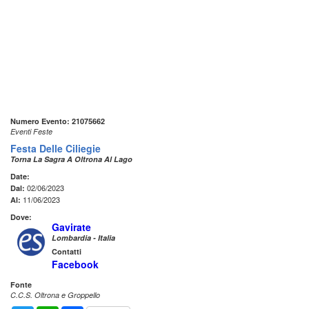
Numero Evento: 21075662
Eventi Feste
Festa Delle Ciliegie
Torna La Sagra A Oltrona Al Lago
Date:
02/06/2023
Dal:
11/06/2023
Al:
Dove:
Gavirate
Lombardia - Italia
Contatti
Facebook
Fonte
C.C.S. Oltrona e Groppello