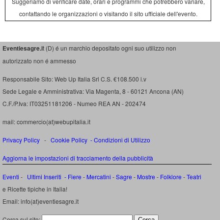
Suggeriamo di verificare date, orari e programmi che potrebbero variare,
contattando le organizzazioni o visitando il sito ufficiale dell'evento.
Eventiesagre.i
t (D) é un marchio depositato ogni suo utilizzo non
autorizzato non é ammesso
Responsabile Sito: Web Up Italia Srl C.S. €108.500 i.v
Sede Legale e Amministrativa: Via Magenta, 8 - 60121 Ancona (AN)
C.F./P.Iva: IT03251181206 - Numeo REA AN - 202474
mail: commercio(at)webupitalia.it
Privacy Policy
-
Cookie Policy
-
Condizioni di Utilizzo
Aggiorna le impostazioni di tracciamento della pubblicità
Eventi
-
Ultimi Inseriti
- Fiere
-
Mercatini
-
Sagre
-
Mostre
-
Folklore
-
Teatri
e Ricette tipiche in Italia!
Email: info(at)eventiesagre.it
Cerca sul sito: