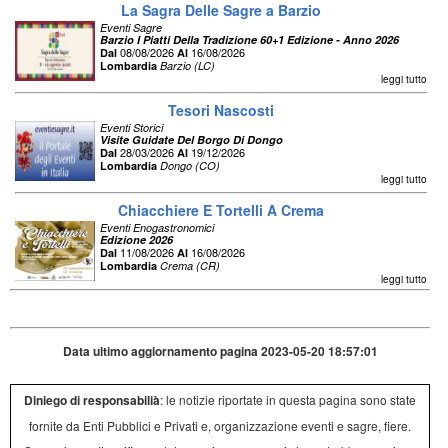
La Sagra Delle Sagre a Barzio
Eventi Sagre
Barzio I Piatti Della Tradizione 60+1 Edizione - Anno 2026
08/08/2026
16/08/2026
Dal
Al
Lombardia
Barzio (LC)
leggi tutto
Tesori Nascosti
Eventi Storici
Visite Guidate Del Borgo Di Dongo
28/03/2026
19/12/2026
Dal
Al
Lombardia
Dongo (CO)
leggi tutto
Chiacchiere E Tortelli A Crema
Eventi Enogastronomici
Edizione 2026
11/08/2026
16/08/2026
Dal
Al
Lombardia
Crema (CR)
leggi tutto
Data ultimo aggiornamento pagina 2023-05-20 18:57:01
Diniego di responsabilià
: le notizie riportate in questa pagina sono state
fornite da Enti Pubblici e Privati e, organizzazione eventi e sagre, fiere.