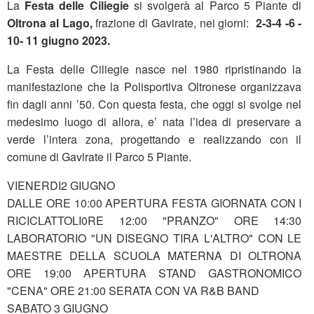
La
Festa delle Ciliegie
si svolgerà al Parco 5 Piante di
Oltrona al Lago,
frazione di Gavirate, nei giorni:
2-3-4 -6 -
10- 11 giugno 2023.
La Festa delle Ciliegie nasce nel 1980 ripristinando la
manifestazione che la Polisportiva Oltronese organizzava
fin dagli anni ’50. Con questa festa, che oggi si svolge nel
medesimo luogo di allora, e’ nata l’idea di preservare a
verde l’intera zona, progettando e realizzando con il
comune di Gavirate il Parco 5 Piante.
VIENERDI2 GIUGNO
DALLE ORE 10:00 APERTURA FESTA GIORNATA CON I
RICICLATTOLI0RE 12:00 "PRANZO" ORE 14:30
LABORATORIO "UN DISEGNO TIRA L'ALTRO" CON LE
MAESTRE DELLA SCUOLA MATERNA DI OLTRONA
ORE 19:00 APERTURA STAND GASTRONOMICO
"CENA" ORE 21:00 SERATA CON VA R&B BAND
SABATO 3 GIUGNO