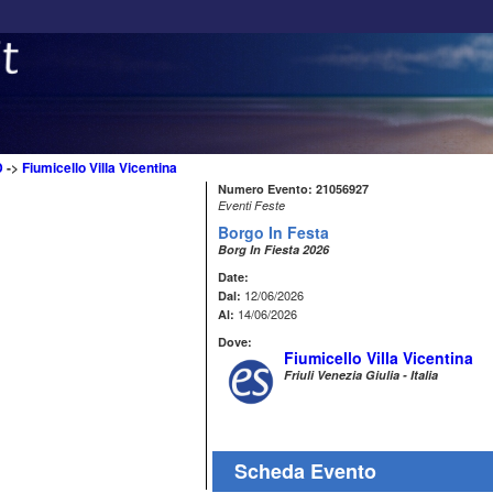
D
->
Fiumicello Villa Vicentina
Numero Evento: 21056927
Eventi Feste
Borgo In Festa
Borg In Fiesta 2026
Date:
12/06/2026
Dal:
14/06/2026
Al:
Dove:
Fiumicello Villa Vicentina
Friuli Venezia Giulia - Italia
Scheda Evento