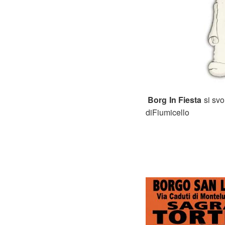
Borg In Fiesta
si svo
diFiumicello