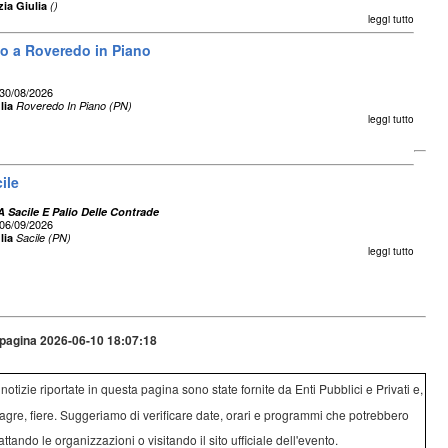
zia Giulia
()
leggi tutto
eo a Roveredo in Piano
30/08/2026
lia
Roveredo In Piano (PN)
leggi tutto
ile
 Sacile E Palio Delle Contrade
06/09/2026
lia
Sacile (PN)
leggi tutto
pagina 2026-06-10 18:07:18
e notizie riportate in questa pagina sono state fornite da Enti Pubblici e Privati e,
agre, fiere. Suggeriamo di verificare date, orari e programmi che potrebbero
attando le organizzazioni o visitando il sito ufficiale dell'evento.