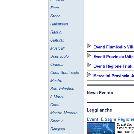
Fiere
Storici
Halloween
Raduni
Culturali
Eventi Fiumicello Vill
Musicali
Spettacolo
Eventi Provincia Udin
Cinema
Eventi Regione Friuli
Cena Spettacolo
Mercatini Provincia U
Mostre
San Valentino
News Evento
8 Marzo
Corsi
Leggi anche
Mostra Mercato
Eventi E Sagre Regione 
Sportivi
Eventi Vari
Eventi Regi
Religiosi
01/01/
Dal