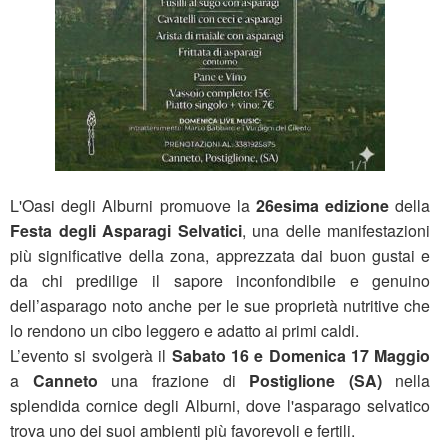
L'Oasi degli Alburni promuove la
26esima edizione
della
Festa degli Asparagi Selvatici
, una delle manifestazioni
più significative della zona, apprezzata dai buon gustai e
da chi predilige il sapore inconfondibile e genuino
dell’asparago noto anche per le sue proprietà nutritive che
lo rendono un cibo leggero e adatto ai primi caldi.
L’evento si svolgerà il
Sabato 16 e Domenica 17 Maggio
a
Canneto
una frazione di
Postiglione (SA)
nella
splendida cornice degli Alburni, dove l'asparago selvatico
trova uno dei suoi ambienti più favorevoli e fertili.