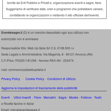
fornite da Enti Pubblici e Privati e, organizzazione eventi e sagre, fiere.
Suggeriamo di verificare date, orari e programmi che potrebbero variare,
contattando le organizzazioni o visitando il sito ufficiale dell'evento.
Eventiesagre.i
t (D) é un marchio depositato ogni suo utilizzo non
autorizzato non é ammesso
Responsabile Sito: Web Up Italia Srl C.S. €108.500 i.v
Sede Legale e Amministrativa: Via Magenta, 8 - 60121 Ancona (AN)
C.F./P.Iva: IT03251181206 - Numeo REA AN - 202474
mail: commercio(at)webupitalia.it
Privacy Policy
-
Cookie Policy
-
Condizioni di Utilizzo
Aggiorna le impostazioni di tracciamento della pubblicità
Eventi
-
Ultimi Inseriti
- Fiere
-
Mercatini
-
Sagre
-
Mostre
-
Folklore
-
Teatri
e Ricette tipiche in Italia!
Email: info(at)eventiesagre.it