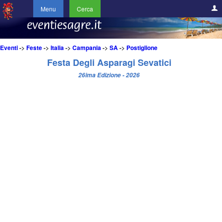
Menu
Cerca
Eventi
->
Feste
->
Italia
->
Campania
->
SA
->
Postiglione
Festa Degli Asparagi Sevatici
26ima Edizione - 2026