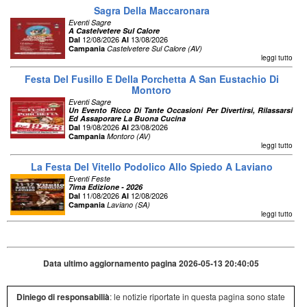
Sagra Della Maccaronara
Eventi Sagre
A Castelvetere Sul Calore
12/08/2026
13/08/2026
Dal
Al
Campania
Castelvetere Sul Calore (AV)
leggi tutto
Festa Del Fusillo E Della Porchetta A San Eustachio Di
Montoro
Eventi Sagre
Un Evento Ricco Di Tante Occasioni Per Divertirsi, Rilassarsi
Ed Assaporare La Buona Cucina
19/08/2026
23/08/2026
Dal
Al
Campania
Montoro (AV)
leggi tutto
La Festa Del Vitello Podolico Allo Spiedo A Laviano
Eventi Feste
7ima Edizione - 2026
11/08/2026
12/08/2026
Dal
Al
Campania
Laviano (SA)
leggi tutto
Data ultimo aggiornamento pagina 2026-05-13 20:40:05
Diniego di responsabilià
: le notizie riportate in questa pagina sono state