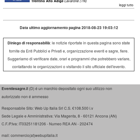
Trentino Alto Adige
Lavarone (TN)
leggi tutto
Data ultimo aggiornamento pagina 2018-08-23 19:03:12
Diniego di responsabilià
: le notizie riportate in questa pagina sono state
fornite da Enti Pubblici e Privati e, organizzazione eventi e sagre, fiere.
Suggeriamo di verificare date, orari e programmi che potrebbero variare,
contattando le organizzazioni o visitando il sito ufficiale dell'evento.
Eventiesagre.i
t (D) é un marchio depositato ogni suo utilizzo non
autorizzato non é ammesso
Responsabile Sito: Web Up Italia Srl C.S. €108.500 i.v
Sede Legale e Amministrativa: Via Magenta, 8 - 60121 Ancona (AN)
C.F./P.Iva: IT03251181206 - Numeo REA AN - 202474
mail: commercio(at)webupitalia.it