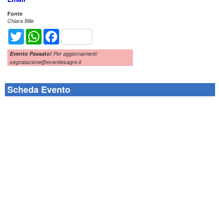
Fonte
Chiara Bille
Twitter
WhatsApp
Facebook
Evento Passato!
Per aggiornamenti:
segnalazione@eventiesagre.it
Scheda Evento