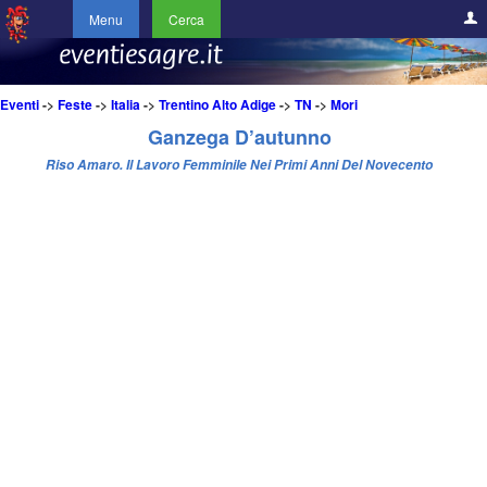
Menu
Cerca
Eventi
->
Feste
->
Italia
->
Trentino Alto Adige
->
TN
->
Mori
Ganzega D’autunno
Riso Amaro. Il Lavoro Femminile Nei Primi Anni Del Novecento