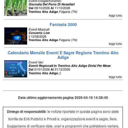
Eventi Enogastronomici
Giornata Del Porro Di Nosellari
09/10/2026
11/10/2026
Dal
Al
Trentino Alto Adige
Folgaria (TN)
leggi tutto
Fantasia 2000
Eventi Musicali
Concerto Live
Il 12/08/2026
Trentino Alto Adige
Folgaria (TN)
leggi tutto
Calendario Mensile Eventi E Sagre Regione Trentino Alto
Adige
Eventi Vari
Eventi Regionali In Trentino Alto Adige Divisi Per Mese
01/01/2026
31/12/2026
Dal
Al
Trentino Alto Adige
()
leggi tutto
Data ultimo aggiornamento pagina 2026-04-16 14:38:45
Diniego di responsabilià
: le notizie riportate in questa pagina sono state
fornite da Enti Pubblici e Privati e, organizzazione eventi e sagre, fiere.
Suggeriamo di verificare date, orari e programmi che potrebbero variare,