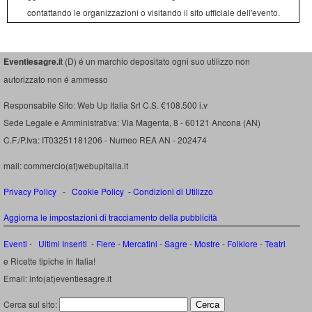
contattando le organizzazioni o visitando il sito ufficiale dell'evento.
Eventiesagre.i
t (D) é un marchio depositato ogni suo utilizzo non
autorizzato non é ammesso
Responsabile Sito: Web Up Italia Srl C.S. €108.500 i.v
Sede Legale e Amministrativa: Via Magenta, 8 - 60121 Ancona (AN)
C.F./P.Iva: IT03251181206 - Numeo REA AN - 202474
mail: commercio(at)webupitalia.it
Privacy Policy
-
Cookie Policy
-
Condizioni di Utilizzo
Aggiorna le impostazioni di tracciamento della pubblicità
Eventi
-
Ultimi Inseriti
- Fiere
-
Mercatini
-
Sagre
-
Mostre
-
Folklore
-
Teatri
e Ricette tipiche in Italia!
Email: info(at)eventiesagre.it
Cerca sul sito: