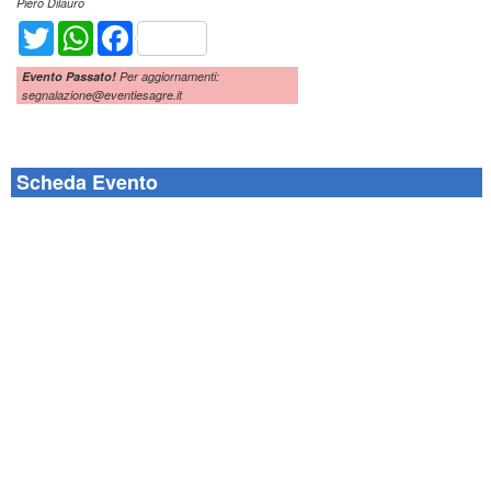
Piero Dilauro
Twitter
WhatsApp
Facebook
Evento Passato!
Per aggiornamenti:
segnalazione@eventiesagre.it
Scheda Evento