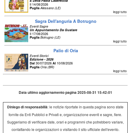
E Della Pasta Casereccia
Il 14/08/2026
Puglia
Alessano (LE)
leggi tutto
Sagra Dell'anguria A Botrugno
Eventi Sagre
Un Appuntamento Da Gustare
Il 17/08/2026
Puglia
Botrugno (LE)
leggi tutto
Palio di Oria
Eventi Storici
Edizione - 2026
30/07/2026
10/08/2026
Dal
Al
Puglia
Oria (BR)
leggi tutto
Data ultimo aggiornamento pagina 2025-08-31 15:42:01
Diniego di responsabilià
: le notizie riportate in questa pagina sono state
fornite da Enti Pubblici e Privati e, organizzazione eventi e sagre, fiere.
Suggeriamo di verificare date, orari e programmi che potrebbero variare,
contattando le organizzazioni o visitando il sito ufficiale dell'evento.