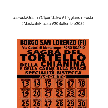
#aFestaGrann #CipurrdLive #TriggianoInFesta
#MusicaInPiazza #20Settembre2025