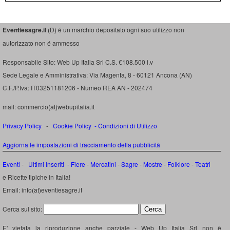
Eventiesagre.i
t (D) é un marchio depositato ogni suo utilizzo non
autorizzato non é ammesso
Responsabile Sito: Web Up Italia Srl C.S. €108.500 i.v
Sede Legale e Amministrativa: Via Magenta, 8 - 60121 Ancona (AN)
C.F./P.Iva: IT03251181206 - Numeo REA AN - 202474
mail: commercio(at)webupitalia.it
Privacy Policy
-
Cookie Policy
-
Condizioni di Utilizzo
Aggiorna le impostazioni di tracciamento della pubblicità
Eventi
-
Ultimi Inseriti
- Fiere
-
Mercatini
-
Sagre
-
Mostre
-
Folklore
-
Teatri
e Ricette tipiche in Italia!
Email: info(at)eventiesagre.it
Cerca sul sito:
E' vietata la riproduzione anche parziale - Web Up Italia Srl non è