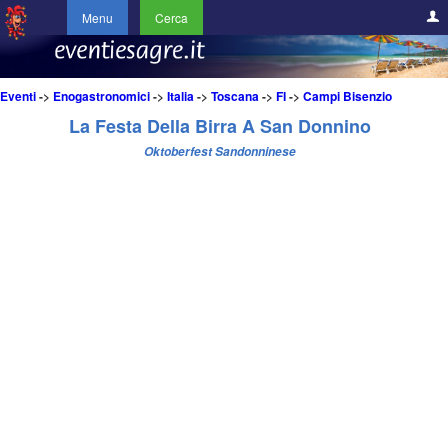
Menu
Cerca
Eventi
->
Enogastronomici
->
Italia
->
Toscana
->
FI
->
Campi Bisenzio
La Festa Della Birra A San Donnino
Oktoberfest Sandonninese