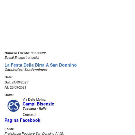
Numero Evento: 21189022
Eventi Enogastronomici
La Festa Della Birra A San Donnino
Oktoberfest Sandonninese
Date:
24/09/2021
Dal:
26/09/2021
Al:
Dove:
Via Delle Molina
Campi Bisenzio
Toscana - Italia
Contatti
Pagina Facebook
Fonte
Fratellanza Popolare San Donnino A.V.S.