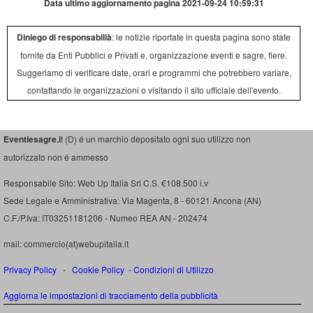
Data ultimo aggiornamento pagina 2021-09-24 10:59:31
Diniego di responsabilià
: le notizie riportate in questa pagina sono state
fornite da Enti Pubblici e Privati e, organizzazione eventi e sagre, fiere.
Suggeriamo di verificare date, orari e programmi che potrebbero variare,
contattando le organizzazioni o visitando il sito ufficiale dell'evento.
Eventiesagre.i
t (D) é un marchio depositato ogni suo utilizzo non
autorizzato non é ammesso
Responsabile Sito: Web Up Italia Srl C.S. €108.500 i.v
Sede Legale e Amministrativa: Via Magenta, 8 - 60121 Ancona (AN)
C.F./P.Iva: IT03251181206 - Numeo REA AN - 202474
mail: commercio(at)webupitalia.it
Privacy Policy
-
Cookie Policy
-
Condizioni di Utilizzo
Aggiorna le impostazioni di tracciamento della pubblicità