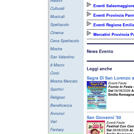
Raduni
Eventi Salsomaggior
Culturali
Eventi Provincia Par
Musicali
Spettacolo
Eventi Regione Emil
Cinema
Mercatini Provincia 
Cena Spettacolo
Mostre
News Evento
San Valentino
8 Marzo
Leggi anche
Corsi
Sagra Di San Lorenzo a
Mostra Mercato
Eventi Feste
Fornio In Festa 
Sportivi
06/08/2026
Dal
A
Emilia Romagna
Religiosi
Beneficenza
Annunci
San Giovanni '50
Vari
Eventi Feste
Festival Con Conc
Fantasy
28/08/2026
Dal
Al
Emilia Romagna