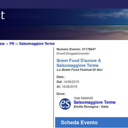
gna
->
PR
->
Salsomaggiore Terme
Numero Evento: 21176647
Eventi Enogastronomici
Street Food D'autore A
Salsomaggiore Terme
Lo Street Food Festival Di Aici
Date:
14/06/2019
Dal:
16/06/2019
Al:
Dove:
Viale Matteotti
Salsomaggiore Terme
Emilia Romagna - Italia
Scheda Evento