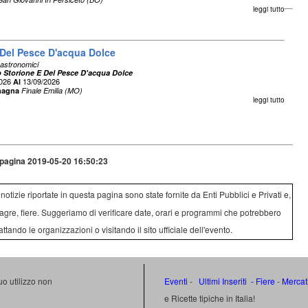
leggi tutto
 Del Pesce D'acqua Dolce
astronomici
o Storione E Del Pesce D'acqua Dolce
2026
13/09/2026
Al
magna
Finale Emilia (MO)
leggi tutto
pagina 2019-05-20 16:50:23
e notizie riportate in questa pagina sono state fornite da Enti Pubblici e Privati e,
agre, fiere. Suggeriamo di verificare date, orari e programmi che potrebbero
attando le organizzazioni o visitando il sito ufficiale dell'evento.
uo utilizzo non
Eventi
-
Ultimi Inseriti
- Fiere
-
Mercat
e Ricette tipiche in Italia!