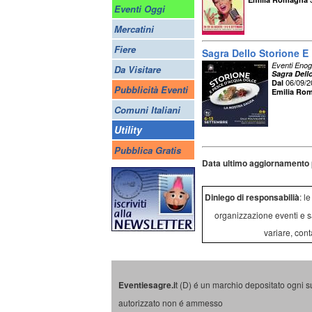
Eventi Oggi
Mercatini
Fiere
Sagra Dello Storione E
Eventi Enog
Da Visitare
Sagra Dell
06/09/
Dal
Pubblicità Eventi
Emilia Ro
Comuni Italiani
Utility
Pubblica Gratis
Data ultimo aggiornamento 
Diniego di responsabilià
: l
organizzazione eventi e s
variare, cont
Eventiesagre.i
t (D) é un marchio depositato ogni s
autorizzato non é ammesso