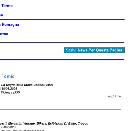
e Terme
ma
ia Romagna
Parma
 Fornio
- La Sagra Delle Stelle Cadenti 2026
10/08/2026
l
Fidenza (PR)
leggi tutto
erti, Mercatini Vintage, Bikers, Esibizioni Di Ballo, Trucco
06/09/2026
San Giovanni In Persiceto (BO)