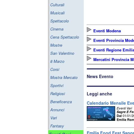
Culturali
Musicali
Spettacolo
Cinema
Eventi Modena
Cena Spettacolo
Eventi Provincia Mod
Mostre
Eventi Regione Emil
San Valentino
Mercatini Provincia 
8 Marzo
Corsi
News Evento
Mostra Mercato
Sportivi
Religiosi
Leggi anche
Beneficenza
Calendario Mensile Ev
Eventi Vari
Annunci
Sagre E Fe
01/01/
Dal
Vari
Emilia Ro
Fantasy
Emilia Food Fest Sapori