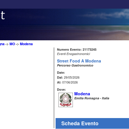
gna
->
MO
->
Modena
Numero Evento: 21173245
Eventi Enogastronomici
Street Food A Modena
Percorso Gastronomico
Date:
29/05/2026
Dal:
07/06/2026
Al:
Dove:
Modena
Emilia Romagna - Italia
Scheda Evento