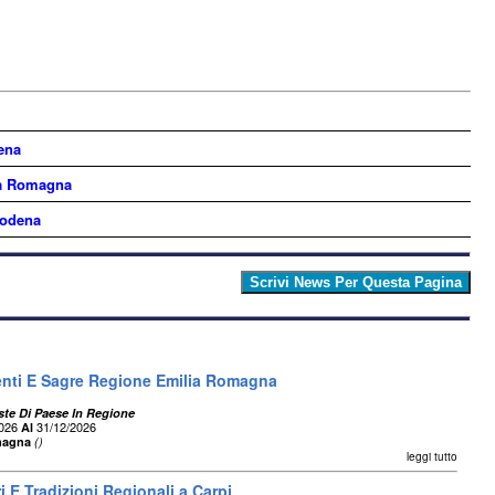
ena
ia Romagna
Modena
enti E Sagre Regione Emilia Romagna
ste Di Paese In Regione
2026
31/12/2026
Al
magna
()
leggi tutto
 E Tradizioni Regionali a Carpi