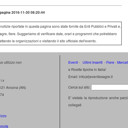
pagina 2016-11-30 08:20:44
e notizie riportate in questa pagina sono state fornite da Enti Pubblici e Privati e,
agre, fiere. Suggeriamo di verificare date, orari e programmi che potrebbero
attando le organizzazioni o visitando il sito ufficiale dell'evento.
uo utilizzo non
Eventi
-
Ultimi Inseriti
- Fiere
-
Mercat
e Ricette tipiche in Italia!
Email: info(at)eventiesagre.it
i.v
Cerca sul sito:
0121 Ancona (AN)
474
E' vietata la riproduzione anche parzi
collegati
lizzo
licità