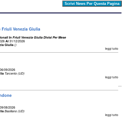
Friuli Venezia Giulia
onali In Friuli Venezia Giulia Divisi Per Mese
2026
31/12/2026
Al
zia Giulia
()
leggi tutto
06/09/2026
lia
Tarcento (UD)
leggi tutto
andone
09/08/2026
lia
Basiliano (UD)
leggi tutto