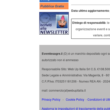
Pubblica Gratis
Data ultimo aggiornamento 
Diniego di responsabilià
: l
organizzazione eventi e s
variare, cont
Eventiesagre.i
t (D) é un marchio depositato ogni s
autorizzato non é ammesso
Responsabile Sito: Web Up Italia Srl C.S. €108.500 
Sede Legale e Amministrativa: Via Magenta, 8 - 6
C.F./P.Iva: IT03251181206 - Numeo REA AN - 202
mail: commercio(at)webupitalia.it
Privacy Policy
-
Cookie Policy
-
Condizioni di Uti
Aggiorna le impostazioni di tracciamento della pubb