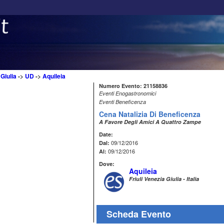
 Giulia
->
UD
->
Aquileia
Numero Evento: 21158836
Eventi Enogastronomici
Eventi Beneficenza
Cena Natalizia Di Beneficenza
A Favore Degli Amici A Quattro Zampe
Date:
09/12/2016
Dal:
09/12/2016
Al:
Dove:
Aquileia
Friuli Venezia Giulia - Italia
Scheda Evento