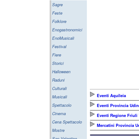
Sagre
Feste
Folklore
Enogastronomici
EnoMusicali
Festival
Fiere
Storici
Halloween
Raduni
Culturali
Eventi Aquileia
Musicali
Spettacolo
Eventi Provincia Udin
Cinema
Eventi Regione Friuli
Cena Spettacolo
Mercatini Provincia U
Mostre
San Valentino