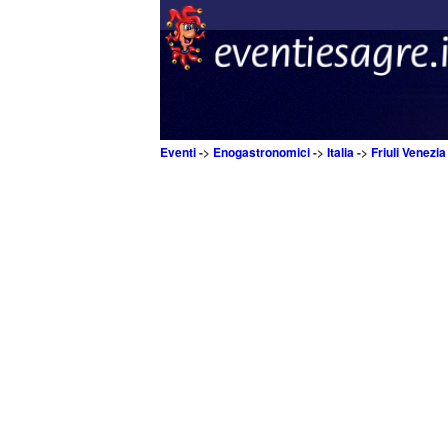
Eventi
->
Enogastronomici
->
Italia
->
Friuli Venezia