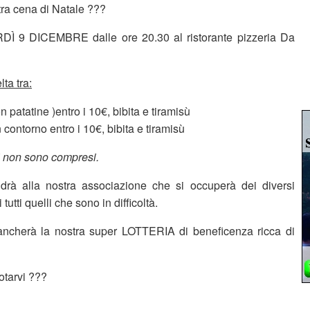
stra cena di Natale ???
Ì 9 DICEMBRE dalle ore 20.30 al ristorante pizzeria Da
leia!
ta tra:
(con patatine )entro i 10€, bibita e tiramisù
 con contorno entro i 10€, bibita e tiramisù
i non sono compresi.
ndrà alla nostra associazione che si occuperà dei diversi
orio e di tutti quelli che sono in difficoltà.
cherà la nostra super LOTTERIA di beneficenza ricca di
otarvi ???