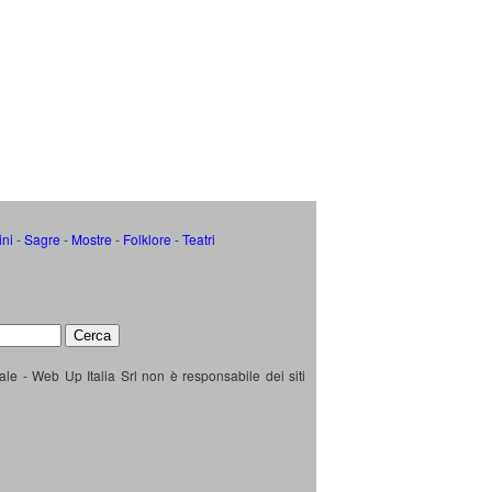
ini
-
Sagre
-
Mostre
-
Folklore
-
Teatri
ale - Web Up Italia Srl non è responsabile dei siti