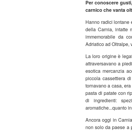
Per conoscere gusti,
carnico che vanta olt
Hanno radici lontane 
della Carnia, intatte
immemorabile da com
Adriatico ad Oltralpe, 
La loro origine è lega
attraversavano a piedi
esotica mercanzia ac
piccola cassettiera d
tornavano a casa, era
pasta di patate con ri
di ingredienti: spez
aromatiche...quanto i
Ancora oggi in Carnia
non solo da paese a 