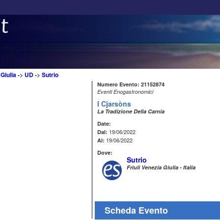
 Giulia
->
UD
->
Sutrio
Numero Evento: 21152874
Eventi Enogastronomici
I Cjarsòns
La Tradizione Della Carnia
Date:
19/06/2022
Dal:
19/06/2022
Al:
Dove:
Sutrio
Friuli Venezia Giulia - Italia
Scheda Evento