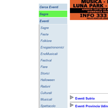
Cerca Eventi
Sagre
Eventi
Sagre
Feste
Folklore
Enogastronomici
EnoMusicali
Festival
Fiere
Storici
Halloween
Raduni
Culturali
Eventi Sutrio
Musicali
Spettacolo
Eventi Provincia Udin