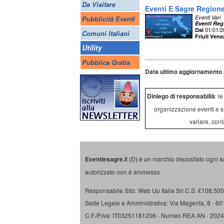
Da Visitare
Eventi E Sagre Regione 
Eventi Vari
Pubblicità Eventi
Eventi Regi
01/01/
Dal
Comuni Italiani
Friuli Vene
Utility
Pubblica Gratis
Data ultimo aggiornamento 
Diniego di responsabilià
: l
organizzazione eventi e s
variare, cont
Eventiesagre.i
t (D) é un marchio depositato ogni s
autorizzato non é ammesso
Responsabile Sito: Web Up Italia Srl C.S. €108.500 
Sede Legale e Amministrativa: Via Magenta, 8 - 6
C.F./P.Iva: IT03251181206 - Numeo REA AN - 202