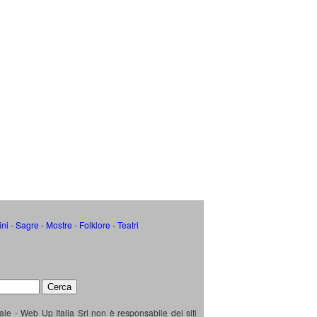
ini
-
Sagre
-
Mostre
-
Folklore
-
Teatri
ale - Web Up Italia Srl non è responsabile dei siti