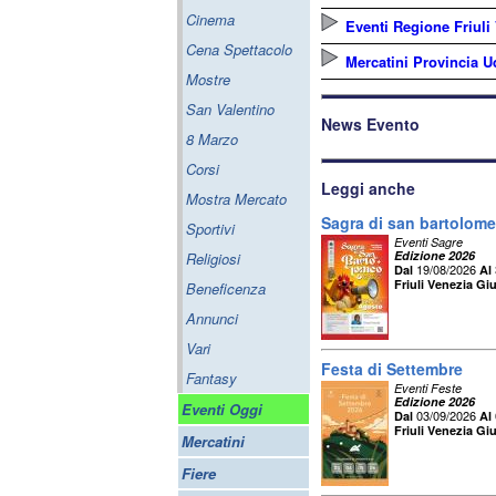
Cinema
Eventi Regione Friuli
Cena Spettacolo
Mercatini Provincia U
Mostre
San Valentino
News Evento
8 Marzo
Corsi
Leggi anche
Mostra Mercato
Sagra di san bartolom
Sportivi
Eventi Sagre
Edizione 2026
Religiosi
19/08/2026
Dal
Al
Friuli Venezia Giu
Beneficenza
Annunci
Vari
Festa di Settembre
Fantasy
Eventi Feste
Edizione 2026
Eventi Oggi
03/09/2026
Dal
Al
Friuli Venezia Giu
Mercatini
Fiere