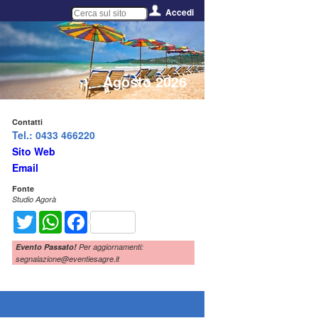
Accedi
Agosto 2026
Contatti
Tel.: 0433 466220
Sito Web
Email
Fonte
Studio Agorà
Twitter
WhatsApp
Facebook
Evento Passato!
Per aggiornamenti:
segnalazione@eventiesagre.it