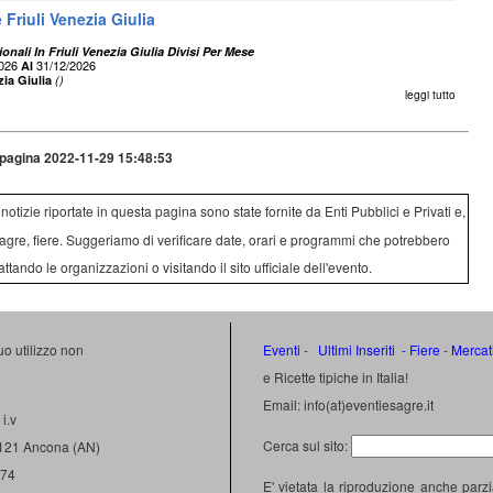
Friuli Venezia Giulia
onali In Friuli Venezia Giulia Divisi Per Mese
2026
31/12/2026
Al
zia Giulia
()
leggi tutto
pagina 2022-11-29 15:48:53
e notizie riportate in questa pagina sono state fornite da Enti Pubblici e Privati e,
agre, fiere. Suggeriamo di verificare date, orari e programmi che potrebbero
attando le organizzazioni o visitando il sito ufficiale dell'evento.
uo utilizzo non
Eventi
-
Ultimi Inseriti
- Fiere
-
Mercat
e Ricette tipiche in Italia!
Email: info(at)eventiesagre.it
i.v
Cerca sul sito:
0121 Ancona (AN)
474
E' vietata la riproduzione anche parzi