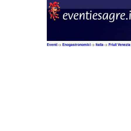
Eventi
->
Enogastronomici
->
Italia
->
Friuli Venezia