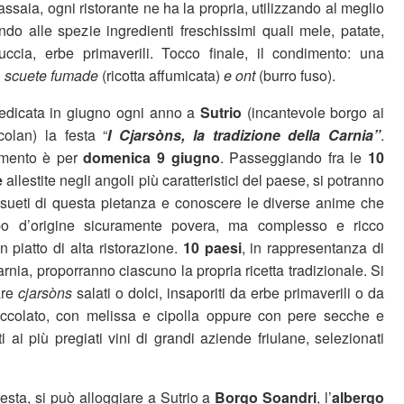
saia, ogni ristorante ne ha la propria, utilizzando al meglio
do alle spezie ingredienti freschissimi quali mele, patate,
uccia, erbe primaverili. Tocco finale, il condimento: una
i
scuete fumade
(ricotta affumicata)
e ont
(burro fuso).
dedicata in giugno ogni anno a
Sutrio
(incantevole borgo ai
olan) la festa “
I Cjarsòns, la tradizione della Carnia”
.
amento è per
domenica 9 giugno
. Passeggiando fra le
10
e
allestite negli angoli più caratteristici del paese, si potranno
nsueti di questa pietanza e conoscere le diverse anime che
ibo d’origine sicuramente povera, ma complesso e ricco
n piatto di alta ristorazione.
10 paesi
, in rappresentanza di
Carnia, proporranno ciascuno la propria ricetta tradizionale. Si
re
cjarsòns
salati o dolci, insaporiti da erbe primaverili o da
ioccolato, con melissa e cipolla oppure con pere secche e
ai più pregiati vini di grandi aziende friulane, selezionati
festa, si può alloggiare a Sutrio a
Borgo Soandri
, l’
albergo