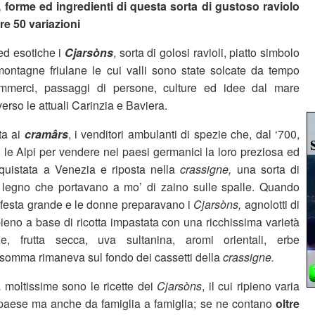
 forme ed ingredienti di questa sorta di gustoso raviolo
re 50 variazioni
ed esotiche i
Cjarsòns
, sorta di golosi ravioli, piatto simbolo
 montagne friulane le cui valli sono state solcate da tempo
merci, passaggi di persone, culture ed idee dal mare
verso le attuali Carinzia e Baviera.
ta ai
cramârs
, i venditori ambulanti di spezie che, dal ‘700,
 le Alpi per vendere nei paesi germanici la loro preziosa ed
quistata a Venezia e riposta nella
crassigne,
una sorta di
i legno che portavano a mo’ di zaino sulle spalle. Quando
 festa grande e le donne preparavano i
Cjarsòns,
agnolotti di
pieno a base di ricotta impastata con una ricchissima varietà
ie, frutta secca, uva sultanina, aromi orientali, erbe
nsomma rimaneva sul fondo dei cassetti della
crassigne.
 moltissime sono le ricette dei
Cjarsòns
, il cui ripieno varia
paese ma anche da famiglia a famiglia; se ne contano
oltre