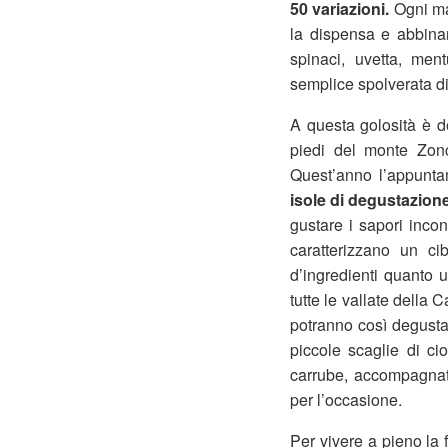
50 variazioni.
Ogni mas
la dispensa e abbinan
spinaci, uvetta, ment
semplice spolverata d
A questa golosità è 
piedi del monte Zonc
Quest’anno l’appunt
isole di degustazion
gustare i sapori inco
caratterizzano un c
d’ingredienti quanto u
tutte le vallate della 
potranno così degusta
piccole scaglie di c
carrube, accompagnati 
per l’occasione.
Per vivere a pieno la 