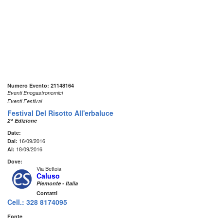
Numero Evento: 21148164
Eventi Enogastronomici
Eventi Festival
Festival Del Risotto All'erbaluce
2^ Edizione
Date:
16/09/2016
Dal:
18/09/2016
Al:
Dove:
Via Bettoia
Caluso
Piemonte - Italia
Contatti
Cell.: 328 8174095
Fonte