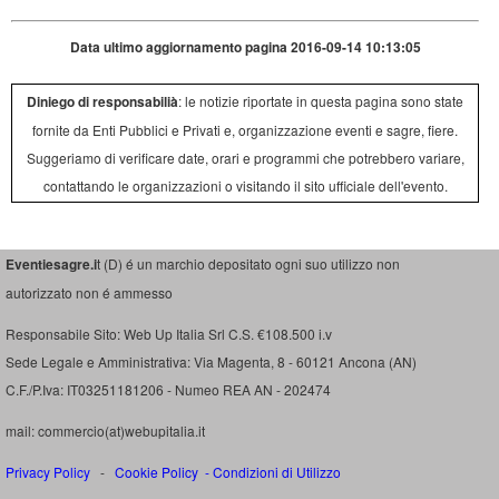
Data ultimo aggiornamento pagina 2016-09-14 10:13:05
Diniego di responsabilià
: le notizie riportate in questa pagina sono state
fornite da Enti Pubblici e Privati e, organizzazione eventi e sagre, fiere.
Suggeriamo di verificare date, orari e programmi che potrebbero variare,
contattando le organizzazioni o visitando il sito ufficiale dell'evento.
Eventiesagre.i
t (D) é un marchio depositato ogni suo utilizzo non
autorizzato non é ammesso
Responsabile Sito: Web Up Italia Srl C.S. €108.500 i.v
Sede Legale e Amministrativa: Via Magenta, 8 - 60121 Ancona (AN)
C.F./P.Iva: IT03251181206 - Numeo REA AN - 202474
mail: commercio(at)webupitalia.it
Privacy Policy
-
Cookie Policy
-
Condizioni di Utilizzo