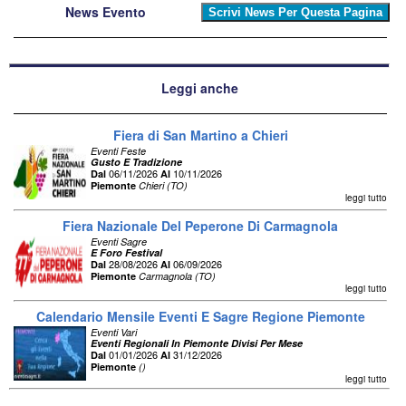
News Evento
Leggi anche
Fiera di San Martino a Chieri
Eventi Feste
Gusto E Tradizione
06/11/2026
10/11/2026
Dal
Al
Piemonte
Chieri (TO)
leggi tutto
Fiera Nazionale Del Peperone Di Carmagnola
Eventi Sagre
E Foro Festival
28/08/2026
06/09/2026
Dal
Al
Piemonte
Carmagnola (TO)
leggi tutto
Calendario Mensile Eventi E Sagre Regione Piemonte
Eventi Vari
Eventi Regionali In Piemonte Divisi Per Mese
01/01/2026
31/12/2026
Dal
Al
Piemonte
()
leggi tutto