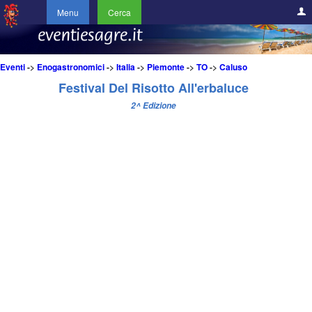
Menu
Cerca
Eventi
->
Enogastronomici
->
Italia
->
Piemonte
->
TO
->
Caluso
Festival Del Risotto All'erbaluce
2^ Edizione