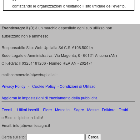
contattando le organizzazioni o visitando il sito ufficiale dell'evento.
Eventiesagre.i
t (D) é un marchio depositato ogni suo utilizzo non
autorizzato non é ammesso
Responsabile Sito: Web Up Italia Srl C.S. €108.500 i.v
Sede Legale e Amministrativa: Via Magenta, 8 - 60121 Ancona (AN)
C.F./P.Iva: IT03251181206 - Numeo REA AN - 202474
mail: commercio(at)webupitalia.it
Privacy Policy
-
Cookie Policy
-
Condizioni di Utilizzo
Aggiorna le impostazioni di tracciamento della pubblicità
Eventi
-
Ultimi Inseriti
- Fiere
-
Mercatini
-
Sagre
-
Mostre
-
Folklore
-
Teatri
e Ricette tipiche in Italia!
Email: info(at)eventiesagre.it
Cerca sul sito: