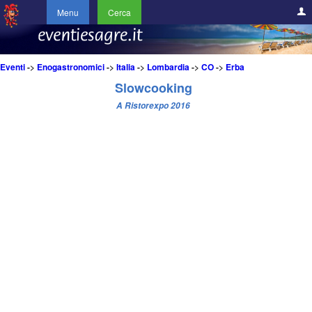
Menu
Cerca
Eventi
->
Enogastronomici
->
Italia
->
Lombardia
->
CO
->
Erba
Slowcooking
A Ristorexpo 2016