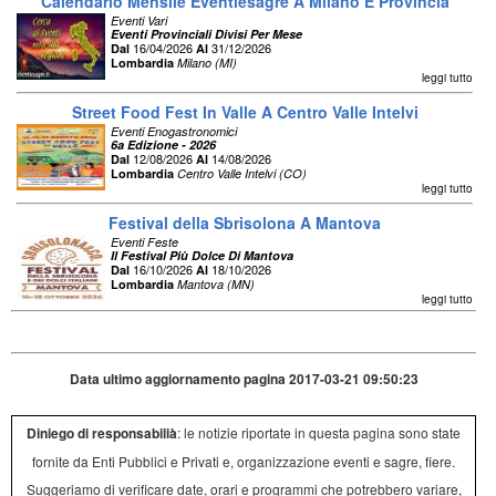
Calendario Mensile Eventiesagre A Milano E Provincia
Eventi Vari
Eventi Provinciali Divisi Per Mese
16/04/2026
31/12/2026
Dal
Al
Lombardia
Milano (MI)
leggi tutto
Street Food Fest In Valle A Centro Valle Intelvi
Eventi Enogastronomici
6a Edizione - 2026
12/08/2026
14/08/2026
Dal
Al
Lombardia
Centro Valle Intelvi (CO)
leggi tutto
Festival della Sbrisolona A Mantova
Eventi Feste
Il Festival Più Dolce Di Mantova
16/10/2026
18/10/2026
Dal
Al
Lombardia
Mantova (MN)
leggi tutto
Data ultimo aggiornamento pagina 2017-03-21 09:50:23
Diniego di responsabilià
: le notizie riportate in questa pagina sono state
fornite da Enti Pubblici e Privati e, organizzazione eventi e sagre, fiere.
Suggeriamo di verificare date, orari e programmi che potrebbero variare,