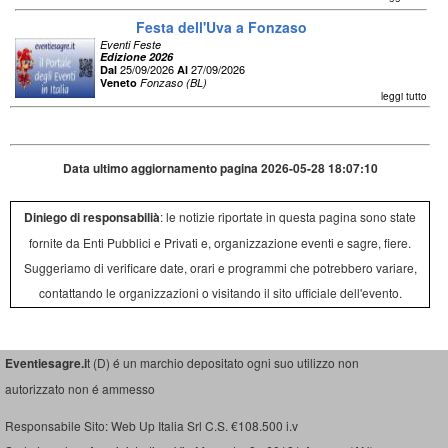
Festa dell'Uva a Fonzaso
Eventi Feste
Edizione 2026
25/09/2026
27/09/2026
Dal
Al
Veneto
Fonzaso (BL)
leggi tutto
Data ultimo aggiornamento pagina 2026-05-28 18:07:10
Diniego di responsabilià
: le notizie riportate in questa pagina sono state
fornite da Enti Pubblici e Privati e, organizzazione eventi e sagre, fiere.
Suggeriamo di verificare date, orari e programmi che potrebbero variare,
contattando le organizzazioni o visitando il sito ufficiale dell'evento.
Eventiesagre.i
t (D) é un marchio depositato ogni suo utilizzo non
autorizzato non é ammesso
Responsabile Sito: Web Up Italia Srl C.S. €108.500 i.v