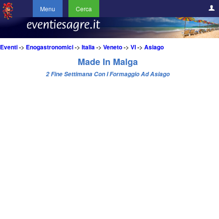
Menu
Cerca
Eventi
->
Enogastronomici
->
Italia
->
Veneto
->
VI
->
Asiago
Made In Malga
2 Fine Settimana Con I Formaggio Ad Asiago