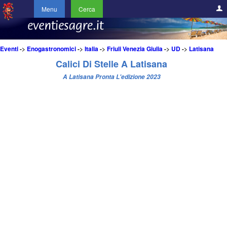
Menu
Cerca
Eventi
->
Enogastronomici
->
Italia
->
Friuli Venezia Giulia
->
UD
->
Latisana
Calici Di Stelle A Latisana
A Latisana Pronta L'edizione 2023