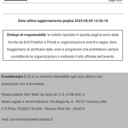
leggi tutto
Data ultimo aggiornamento pagina 2023-08-09 14:36:19
Diniego di responsabilià
: le notizie riportate in questa pagina sono state
fornite da Enti Pubblici e Privati e, organizzazione eventi e sagre, fiere.
Suggeriamo di verificare date, orari e programmi che potrebbero variare,
contattando le organizzazioni o visitando il sito ufficiale dell'evento.
Eventiesagre.i
t (D) é un marchio depositato ogni suo utilizzo non
autorizzato non é ammesso
Responsabile Sito: Web Up Italia Srl C.S. €108.500 i.v
Sede Legale e Amministrativa: Via Magenta, 8 - 60121 Ancona (AN)
C.F./P.Iva: IT03251181206 - Numeo REA AN - 202474
mail: commercio(at)webupitalia.it