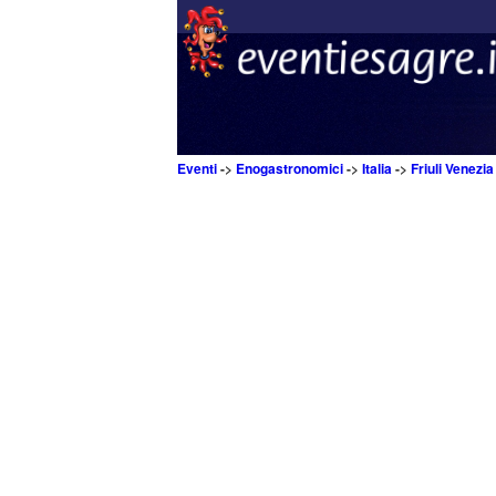
Eventi
->
Enogastronomici
->
Italia
->
Friuli Venezia