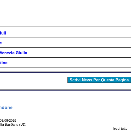
iuli
e
 Venezia Giulia
dine
andone
09/08/2026
lia
Basiliano (UD)
leggi tutto