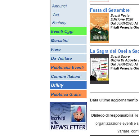
Annunci
Festa di Settembre
Vari
Eventi Feste
Edizione 2026
Fantasy
03/09/2026
Dal
Al
Friuli Venezia Giu
Eventi Oggi
Mercatini
Fiere
La Sagra dei Osei a Sac
Eventi Sagre
Da Visitare
Sagra Di Agosto A
09/08/2026
Dal
Al
Pubblicità Eventi
Friuli Venezia Giu
Comuni Italiani
Utility
Pubblica Gratis
Data ultimo aggiornamento 
Diniego di responsabilià
: l
organizzazione eventi e s
variare, cont