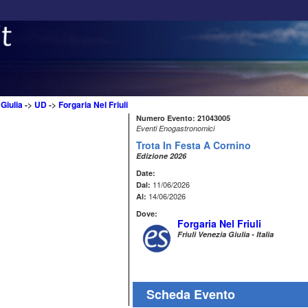
 Giulia
->
UD
->
Forgaria Nel Friuli
Numero Evento: 21043005
Eventi Enogastronomici
Trota In Festa A Cornino
Edizione 2026
Date:
11/06/2026
Dal:
14/06/2026
Al:
Dove:
Forgaria Nel Friuli
Friuli Venezia Giulia - Italia
Scheda Evento