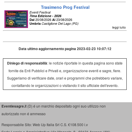
Trasimeno Prog Festival
Eventi Festival
7ima Edizione - 2026
20/08/2026
23/08/2026
Dal
Al
Umbria
Castiglione Del Lago (PG)
leggi tutto
Data ultimo aggiornamento pagina 2023-02-23 10:07:12
Diniego di responsabilià
: le notizie riportate in questa pagina sono state
fornite da Enti Pubblici e Privati e, organizzazione eventi e sagre, fiere.
Suggeriamo di verificare date, orari e programmi che potrebbero variare,
contattando le organizzazioni o visitando il sito ufficiale dell'evento.
Eventiesagre.i
t (D) é un marchio depositato ogni suo utilizzo non
autorizzato non é ammesso
Responsabile Sito: Web Up Italia Srl C.S. €108.500 i.v
Sede Legale e Amministrativa: Via Magenta, 8 - 60121 Ancona (AN)