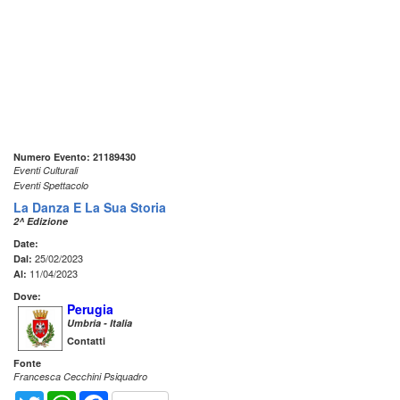
Numero Evento: 21189430
Eventi Culturali
Eventi Spettacolo
La Danza E La Sua Storia
2^ Edizione
Date:
25/02/2023
Dal:
11/04/2023
Al:
Dove:
Perugia
Umbria - Italia
Contatti
Fonte
Francesca Cecchini Psiquadro
Twitter
WhatsApp
Facebook