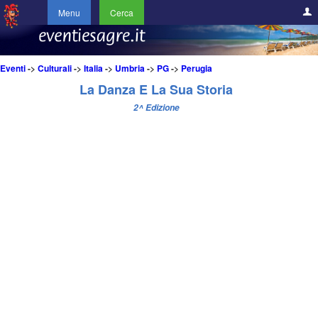
Menu
Cerca
Eventi
->
Culturali
->
Italia
->
Umbria
->
PG
->
Perugia
La Danza E La Sua Storia
2^ Edizione