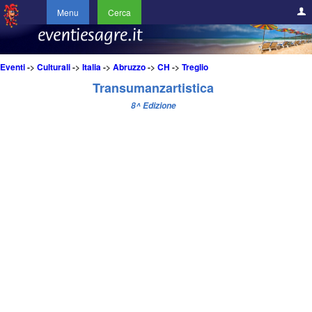
Menu
Cerca
Eventi
->
Culturali
->
Italia
->
Abruzzo
->
CH
->
Treglio
Transumanzartistica
8^ Edizione