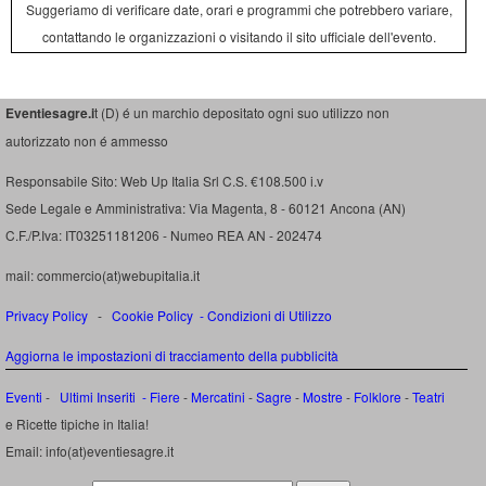
Suggeriamo di verificare date, orari e programmi che potrebbero variare,
contattando le organizzazioni o visitando il sito ufficiale dell'evento.
Eventiesagre.i
t (D) é un marchio depositato ogni suo utilizzo non
autorizzato non é ammesso
Responsabile Sito: Web Up Italia Srl C.S. €108.500 i.v
Sede Legale e Amministrativa: Via Magenta, 8 - 60121 Ancona (AN)
C.F./P.Iva: IT03251181206 - Numeo REA AN - 202474
mail: commercio(at)webupitalia.it
Privacy Policy
-
Cookie Policy
-
Condizioni di Utilizzo
Aggiorna le impostazioni di tracciamento della pubblicità
Eventi
-
Ultimi Inseriti
- Fiere
-
Mercatini
-
Sagre
-
Mostre
-
Folklore
-
Teatri
e Ricette tipiche in Italia!
Email: info(at)eventiesagre.it