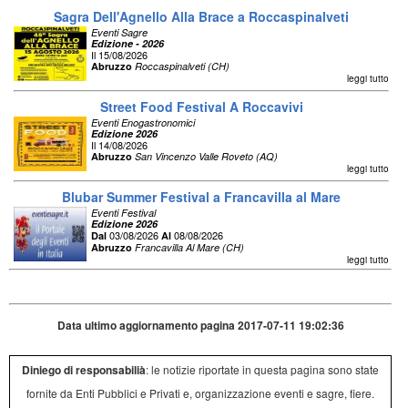
Sagra Dell'Agnello Alla Brace a Roccaspinalveti
Eventi Sagre
Edizione - 2026
Il 15/08/2026
Abruzzo
Roccaspinalveti (CH)
leggi tutto
Street Food Festival A Roccavivi
Eventi Enogastronomici
Edizione 2026
Il 14/08/2026
Abruzzo
San Vincenzo Valle Roveto (AQ)
leggi tutto
Blubar Summer Festival a Francavilla al Mare
Eventi Festival
Edizione 2026
03/08/2026
08/08/2026
Dal
Al
Abruzzo
Francavilla Al Mare (CH)
leggi tutto
Data ultimo aggiornamento pagina 2017-07-11 19:02:36
Diniego di responsabilià
: le notizie riportate in questa pagina sono state
fornite da Enti Pubblici e Privati e, organizzazione eventi e sagre, fiere.