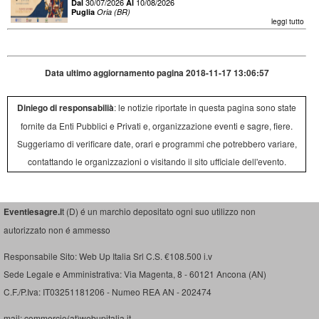
30/07/2026
10/08/2026
Dal
Al
Puglia
Oria (BR)
leggi tutto
Data ultimo aggiornamento pagina 2018-11-17 13:06:57
Diniego di responsabilià
: le notizie riportate in questa pagina sono state
fornite da Enti Pubblici e Privati e, organizzazione eventi e sagre, fiere.
Suggeriamo di verificare date, orari e programmi che potrebbero variare,
contattando le organizzazioni o visitando il sito ufficiale dell'evento.
Eventiesagre.i
t (D) é un marchio depositato ogni suo utilizzo non
autorizzato non é ammesso
Responsabile Sito: Web Up Italia Srl C.S. €108.500 i.v
Sede Legale e Amministrativa: Via Magenta, 8 - 60121 Ancona (AN)
C.F./P.Iva: IT03251181206 - Numeo REA AN - 202474
mail: commercio(at)webupitalia.it