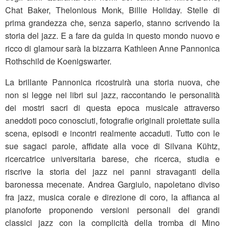
Chat Baker, Thelonious Monk, Billie Holiday. Stelle di
prima grandezza che, senza saperlo, stanno scrivendo la
storia del jazz. E a fare da guida in questo mondo nuovo e
ricco di glamour sarà la bizzarra Kathleen Anne Pannonica
Rothschild de Koenigswarter.
La brillante Pannonica ricostruirà una storia nuova, che
non si legge nei libri sul jazz, raccontando le personalità
dei mostri sacri di questa epoca musicale attraverso
aneddoti poco conosciuti, fotografie originali proiettate sulla
scena, episodi e incontri realmente accaduti. Tutto con le
sue sagaci parole, affidate alla voce di Silvana Kühtz,
ricercatrice universitaria barese, che ricerca, studia e
riscrive la storia del jazz nei panni stravaganti della
baronessa mecenate. Andrea Gargiulo, napoletano diviso
fra jazz, musica corale e direzione di coro, la affianca al
pianoforte proponendo versioni personali dei grandi
classici jazz con la complicità della tromba di Mino