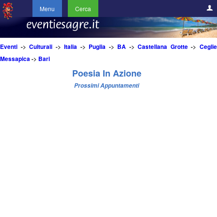
Menu
Cerca
Eventi
->
Culturali
->
Italia
->
Puglia
->
BA
->
Castellana Grotte
->
Cegli
Messapica
->
Bari
Poesia In Azione
Prossimi Appuntamenti