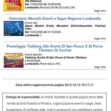
29a Edizione
14/08/2026
16/08/2026
Dal
Al
Lombardia
Rivarolo Del Re Ed Uniti (CR)
leggi tutto
Calendario Mensile Eventi e Sagre Regione Lombardia
Eventi Vari
Sagre, Mostre D'arte, Mercatini Dell'antiquariato, Festival,
Fiere
16/04/2026
31/12/2026
Dal
Al
Lombardia
()
leggi tutto
Pomeriggio Trekking Alle Grotte Di San Ponzo E Al Ponte
Tibetano Di Cecima
Eventi Sportivi
Trekking Grotte Di San Ponzo E Ponte Tibetano
Il 05/09/2026
Lombardia
Ponte Nizza (PV)
leggi tutto
Data ultimo aggiornamento pagina 2015-10-12 19:17:17
Diniego di responsabilià
: le notizie riportate in questa pagina sono state
fornite da Enti Pubblici e Privati e, organizzazione eventi e sagre, fiere.
Suggeriamo di verificare date, orari e programmi che potrebbero variare,