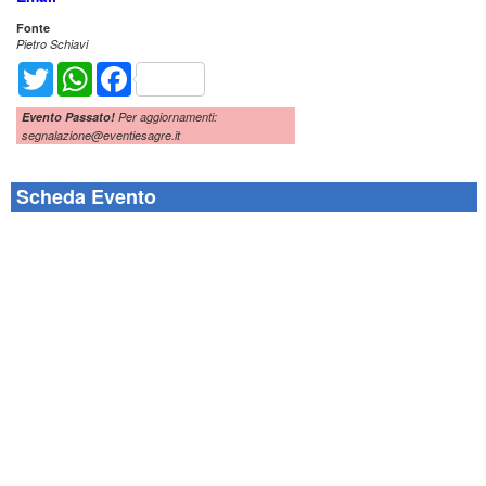
Fonte
Pietro Schiavi
Twitter
WhatsApp
Facebook
Evento Passato!
Per aggiornamenti:
segnalazione@eventiesagre.it
Scheda Evento