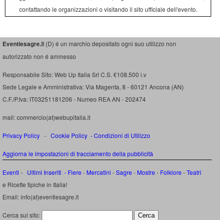
contattando le organizzazioni o visitando il sito ufficiale dell'evento.
Eventiesagre.i
t (D) é un marchio depositato ogni suo utilizzo non
autorizzato non é ammesso
Responsabile Sito: Web Up Italia Srl C.S. €108.500 i.v
Sede Legale e Amministrativa: Via Magenta, 8 - 60121 Ancona (AN)
C.F./P.Iva: IT03251181206 - Numeo REA AN - 202474
mail: commercio(at)webupitalia.it
Privacy Policy
-
Cookie Policy
-
Condizioni di Utilizzo
Aggiorna le impostazioni di tracciamento della pubblicità
Eventi
-
Ultimi Inseriti
- Fiere
-
Mercatini
-
Sagre
-
Mostre
-
Folklore
-
Teatri
e Ricette tipiche in Italia!
Email: info(at)eventiesagre.it
Cerca sul sito: