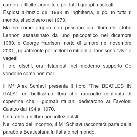
carriera difficile, come lo è per tutti i gruppi musicali.
Esplosi all'inizio del 1963 in Inghilterra, e poi in tutto il
mondo, si sciolsero nel 1970.
Ma se come gruppo non possono più riformarsi (John
Lennon assassinato da uno psicopatico nel dicembre
1980, e George Harrison morto di tumore nel novembre
2001), ugualmente per milioni e milioni di fans sono "vivi" e
vegeti!
I loro dischi, ora ristampati nel moderno supporto Cd
vendono come non mai.
Il M° Alex Schiavi presenta il libro "The BEATLES IN
ITALY", un bellissimo libro che raccoglie centinaia di
copertine che i giornali italiani dedicarono ai Favolosi
Quattro dal 194 al 1970.
Una rarità, un libro per collezionisti.
Nel corso dell'incontro, il M° Schiavi racconterà parte della
parabola Beatlesiana in Italia e nel mondo.