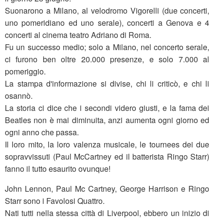
Suonarono a Milano, al velodromo Vigorelli (due concerti,
uno pomeridiano ed uno serale), concerti a Genova e 4
concerti al cinema teatro Adriano di Roma.
Fu un successo medio; solo a Milano, nel concerto serale,
ci furono ben oltre 20.000 presenze, e solo 7.000 al
pomeriggio.
La stampa d'informazione si divise, chi li criticò, e chi li
osannò.
La storia ci dice che i secondi videro giusti, e la fama dei
Beatles non è mai diminuita, anzi aumenta ogni giorno ed
ogni anno che passa.
Il loro mito, la loro valenza musicale, le tournees dei due
sopravvissuti (Paul McCartney ed il batterista Ringo Starr)
fanno il tutto esaurito ovunque!
John Lennon, Paul Mc Cartney, George Harrison e Ringo
Starr sono i Favolosi Quattro.
Nati tutti nella stessa città di Liverpool, ebbero un inizio di