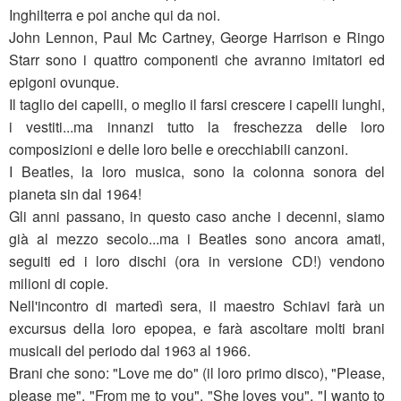
Inghilterra e poi anche qui da noi.
John Lennon, Paul Mc Cartney, George Harrison e Ringo
Starr sono i quattro componenti che avranno imitatori ed
epigoni ovunque.
Il taglio dei capelli, o meglio il farsi crescere i capelli lunghi,
i vestiti...ma innanzi tutto la freschezza delle loro
composizioni e delle loro belle e orecchiabili canzoni.
I Beatles, la loro musica, sono la colonna sonora del
pianeta sin dal 1964!
Gli anni passano, in questo caso anche i decenni, siamo
già al mezzo secolo...ma i Beatles sono ancora amati,
seguiti ed i loro dischi (ora in versione CD!) vendono
milioni di copie.
Nell'incontro di martedì sera, il maestro Schiavi farà un
excursus della loro epopea, e farà ascoltare molti brani
musicali del periodo dal 1963 al 1966.
Brani che sono: "Love me do" (il loro primo disco), "Please,
please me", "From me to you", "She loves you", "I wanto to