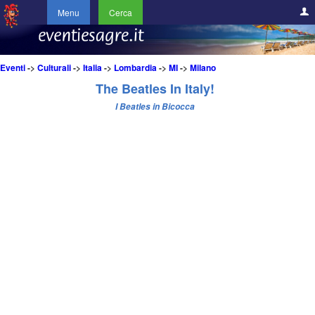
Menu
Cerca
Eventi
->
Culturali
->
Italia
->
Lombardia
->
MI
->
Milano
The Beatles In Italy!
I Beatles in Bicocca