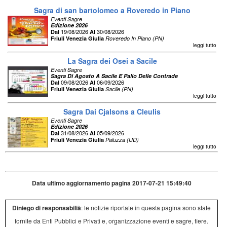
Sagra di san bartolomeo a Roveredo in Piano
Eventi Sagre
Edizione 2026
19/08/2026
30/08/2026
Dal
Al
Friuli Venezia Giulia
Roveredo In Piano (PN)
leggi tutto
La Sagra dei Osei a Sacile
Eventi Sagre
Sagra Di Agosto A Sacile E Palio Delle Contrade
09/08/2026
06/09/2026
Dal
Al
Friuli Venezia Giulia
Sacile (PN)
leggi tutto
Sagra Dai Cjalsons a Cleulis
Eventi Sagre
Edizione 2026
31/08/2026
05/09/2026
Dal
Al
Friuli Venezia Giulia
Paluzza (UD)
leggi tutto
Data ultimo aggiornamento pagina 2017-07-21 15:49:40
Diniego di responsabilià
: le notizie riportate in questa pagina sono state
fornite da Enti Pubblici e Privati e, organizzazione eventi e sagre, fiere.