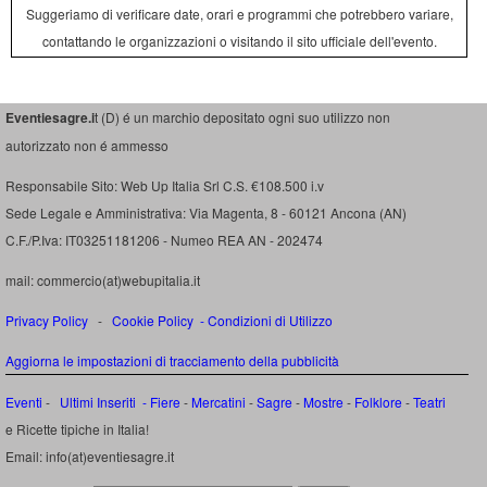
Suggeriamo di verificare date, orari e programmi che potrebbero variare,
contattando le organizzazioni o visitando il sito ufficiale dell'evento.
Eventiesagre.i
t (D) é un marchio depositato ogni suo utilizzo non
autorizzato non é ammesso
Responsabile Sito: Web Up Italia Srl C.S. €108.500 i.v
Sede Legale e Amministrativa: Via Magenta, 8 - 60121 Ancona (AN)
C.F./P.Iva: IT03251181206 - Numeo REA AN - 202474
mail: commercio(at)webupitalia.it
Privacy Policy
-
Cookie Policy
-
Condizioni di Utilizzo
Aggiorna le impostazioni di tracciamento della pubblicità
Eventi
-
Ultimi Inseriti
- Fiere
-
Mercatini
-
Sagre
-
Mostre
-
Folklore
-
Teatri
e Ricette tipiche in Italia!
Email: info(at)eventiesagre.it