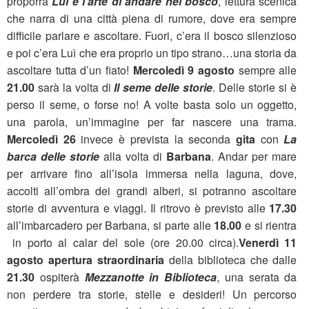
proporrà
Luì e l’arte di andare nel bosco
, lettura scenica
che narra di una città piena di rumore, dove era sempre
difficile parlare e ascoltare. Fuori, c’era il bosco silenzioso
e poi c’era Luì che era proprio un tipo strano…una storia da
ascoltare tutta d’un fiato!
Mercoledì 9 agosto
sempre alle
21.00
sarà la volta di
Il seme delle storie
. Delle storie si è
perso il seme, o forse no! A volte basta solo un oggetto,
una parola, un’immagine per far nascere una trama.
Mercoledì 26
invece è prevista la seconda
gita
con
La
barca delle storie
alla volta di
Barbana
. Andar per mare
per arrivare fino all’isola immersa nella laguna, dove,
accolti all’ombra dei grandi alberi, si potranno ascoltare
storie di avventura e viaggi. Il ritrovo è previsto alle
17.30
all’imbarcadero per Barbana, si parte alle
18.00
e si rientra
in porto al calar del sole (ore 20.00 circa).
Venerdì 11
agosto
apertura straordinaria
della biblioteca che dalle
21.30
ospiterà
Mezzanotte in Biblioteca
, una serata da
non perdere tra storie, stelle e desideri! Un percorso