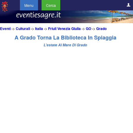
Menu
Cerca
Eventi
->
Culturali
->
Italia
->
Friuli Venezia Giulia
->
GO
->
Grado
A Grado Torna La Biblioteca In Spiaggia
L'estate Al Mare Di Grado