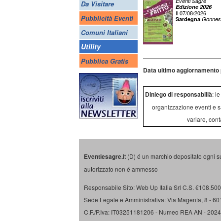
Eventi Sagre
Da Visitare
Edizione 2026
Il 07/08/2026
Pubblicità Eventi
Sardegna
Gonnes
Comuni Italiani
Utility
Pubblica Gratis
Data ultimo aggiornamento 
Diniego di responsabilià
: l
organizzazione eventi e s
variare, cont
Eventiesagre.i
t (D) é un marchio depositato ogni s
autorizzato non é ammesso
Responsabile Sito: Web Up Italia Srl C.S. €108.500 
Sede Legale e Amministrativa: Via Magenta, 8 - 6
C.F./P.Iva: IT03251181206 - Numeo REA AN - 202