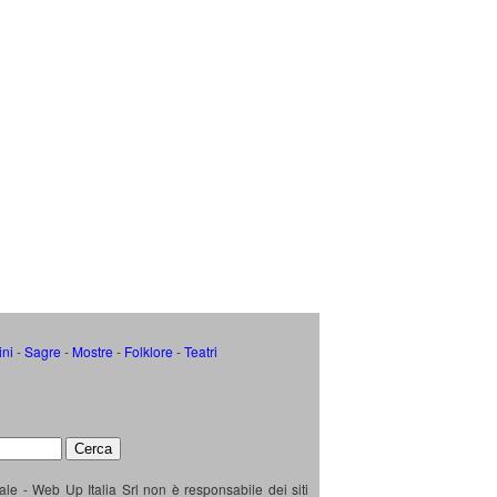
ini
-
Sagre
-
Mostre
-
Folklore
-
Teatri
ale - Web Up Italia Srl non è responsabile dei siti