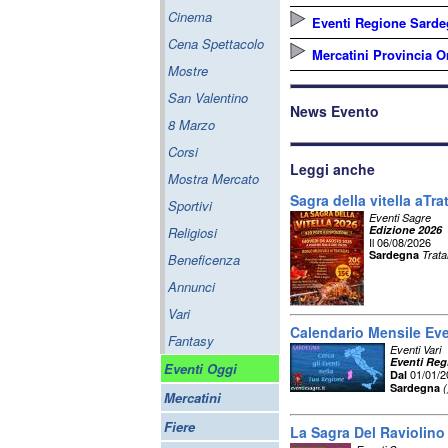
Cinema
Eventi Regione Sard
Cena Spettacolo
Mercatini Provincia O
Mostre
San Valentino
News Evento
8 Marzo
Corsi
Leggi anche
Mostra Mercato
Sagra della vitella aTra
Sportivi
Eventi Sagre
Edizione 2026
Religiosi
Il 06/08/2026
Sardegna
Trata
Beneficenza
Annunci
Vari
Calendario Mensile Ev
Fantasy
Eventi Vari
Eventi Reg
Eventi Oggi
01/01/
Dal
Sardegna
(
Mercatini
Fiere
La Sagra Del Raviolino 