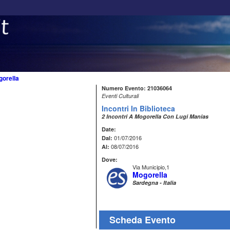
orella
Numero Evento: 21036064
Eventi Culturali
Incontri In Biblioteca
2 Incontri A Mogorella Con Lugi Manias
Date:
01/07/2016
Dal:
08/07/2016
Al:
Dove:
Via Municipio,1
Mogorella
Sardegna - Italia
Scheda Evento