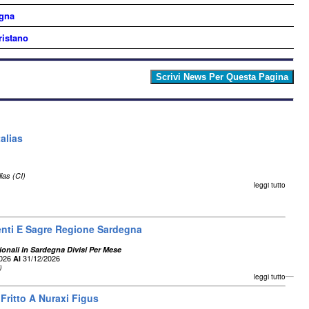
egna
ristano
talias
lias (CI)
leggi tutto
enti E Sagre Regione Sardegna
ionali In Sardegna Divisi Per Mese
2026
31/12/2026
Al
)
leggi tutto
Fritto A Nuraxi Figus