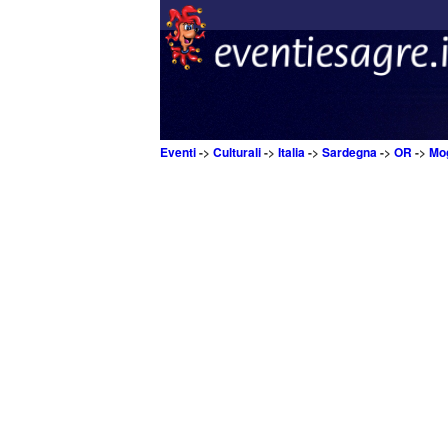
Eventi
->
Culturali
->
Italia
->
Sardegna
->
OR
->
Mog