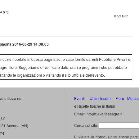
a (CI)
leggi tutto
pagina 2016-06-29 14:38:05
e notizie riportate in questa pagina sono state fornite da Enti Pubblici e Privati e,
agre, fiere. Suggeriamo di verificare date, orari e programmi che potrebbero
attando le organizzazioni o visitando il sito ufficiale dell'evento.
uo utilizzo non
Eventi
-
Ultimi Inseriti
- Fiere
-
Mercat
e Ricette tipiche in Italia!
Email: info(at)eventiesagre.it
i.v
Cerca sul sito:
0121 Ancona (AN)
474
E' vietata la riproduzione anche parzi