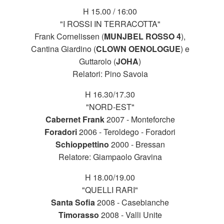
H 15.00 / 16:00
"I ROSSI IN TERRACOTTA"
Frank Cornelissen (
MUNJBEL ROSSO 4
),
Cantina Giardino (
CLOWN
OENOLOGUE
) e
Guttarolo (
JOHA
)
Relatori: Pino Savoia
H 16.30/17.30
"NORD-EST"
Cabernet Frank
2007 - Monteforche
Foradori
2006 - Teroldego - Foradori
Schioppettino
2000 - Bressan
Relatore: Giampaolo Gravina
H 18.00/19.00
"QUELLI RARI"
Santa Sofia
2008 - Casebianche
Timorasso
2008 - Valli Unite