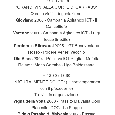
H 12.30 / 13.30
"GRANDI VINI ALLA CORTE DI CARRABS"
Quattro vini in degustazione:
Gioviano
2006 - Campania Aglianico IGT - Il
Cancelliere
Varenne
2001 - Campania Aglianico IGT - Luigi
Tecce (inedito)
Perdersi e Ritrovarsi
2005 - IGT Beneventano
Rosso - Podere Veneri Vecchio
Old Vines
2004 - Primitivo IGT Puglia - Morella
Relatori: Mario Carrabs - Ugo Baldassarre
H 12.30 / 13.30
"NATURALMENTE DOLCE" (in contemporanea
con il precedente)
Tre vini in degustazione:
Vigna della Volta
2006 - Passito Malvasia Colli
Piacentini DOC - La Stoppa
Piriolo Passito di Malvasia
2007 - Passito