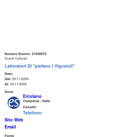
Numero Evento: 21030572
Eventi Culturali
Laboratori Di ''parlano I Vignaioli''
Date:
29/11/2009
Dal:
30/11/2009
Al:
Dove:
Ercolano
Campania - Italia
Contatti
Telefono:
Sito Web
Email
Fonte