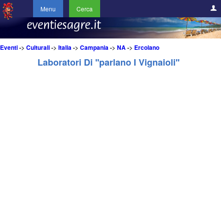
Menu
Cerca
Eventi
->
Culturali
->
Italia
->
Campania
->
NA
->
Ercolano
Laboratori Di ''parlano I Vignaioli''