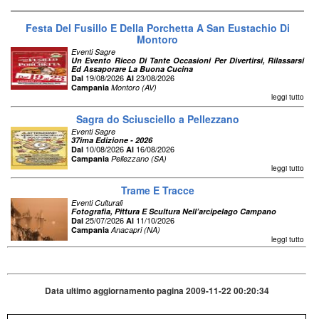
Festa Del Fusillo E Della Porchetta A San Eustachio Di
Montoro
Eventi Sagre
Un Evento Ricco Di Tante Occasioni Per Divertirsi, Rilassarsi
Ed Assaporare La Buona Cucina
19/08/2026
23/08/2026
Dal
Al
Campania
Montoro (AV)
leggi tutto
Sagra do Sciusciello a Pellezzano
Eventi Sagre
37ima Edizione - 2026
10/08/2026
16/08/2026
Dal
Al
Campania
Pellezzano (SA)
leggi tutto
Trame E Tracce
Eventi Culturali
Fotografia, Pittura E Scultura Nell’arcipelago Campano
25/07/2026
11/10/2026
Dal
Al
Campania
Anacapri (NA)
leggi tutto
Data ultimo aggiornamento pagina 2009-11-22 00:20:34