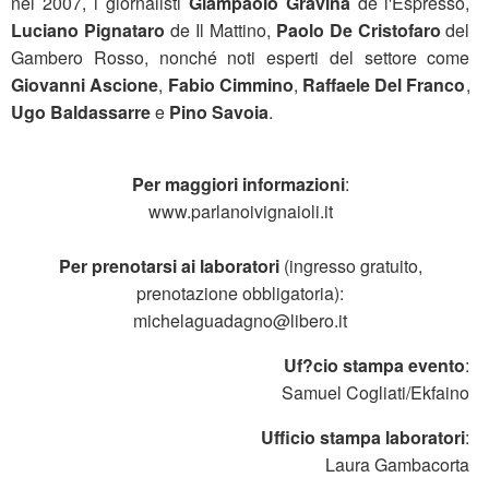
nel 2007, i giornalisti
Giampaolo Gravina
de l'Espresso,
Luciano Pignataro
de Il Mattino,
Paolo De Cristofaro
del
Gambero Rosso, nonché noti esperti del settore come
Giovanni Ascione
,
Fabio Cimmino
,
Raffaele Del Franco
,
Ugo Baldassarre
e
Pino Savoia
.
Per maggiori informazioni
:
www.parlanoivignaioli.it
Per prenotarsi ai laboratori
(ingresso gratuito,
prenotazione obbligatoria):
michelaguadagno@libero.it
Uf?cio stampa evento
:
Samuel Cogliati/Ekfaino
Ufficio stampa laboratori
:
Laura Gambacorta