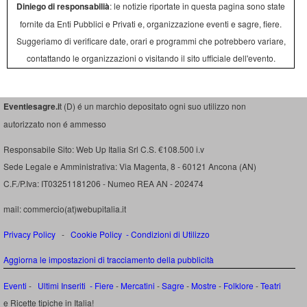
Diniego di responsabilià
: le notizie riportate in questa pagina sono state
fornite da Enti Pubblici e Privati e, organizzazione eventi e sagre, fiere.
Suggeriamo di verificare date, orari e programmi che potrebbero variare,
contattando le organizzazioni o visitando il sito ufficiale dell'evento.
Eventiesagre.i
t (D) é un marchio depositato ogni suo utilizzo non
autorizzato non é ammesso
Responsabile Sito: Web Up Italia Srl C.S. €108.500 i.v
Sede Legale e Amministrativa: Via Magenta, 8 - 60121 Ancona (AN)
C.F./P.Iva: IT03251181206 - Numeo REA AN - 202474
mail: commercio(at)webupitalia.it
Privacy Policy
-
Cookie Policy
-
Condizioni di Utilizzo
Aggiorna le impostazioni di tracciamento della pubblicità
Eventi
-
Ultimi Inseriti
- Fiere
-
Mercatini
-
Sagre
-
Mostre
-
Folklore
-
Teatri
e Ricette tipiche in Italia!