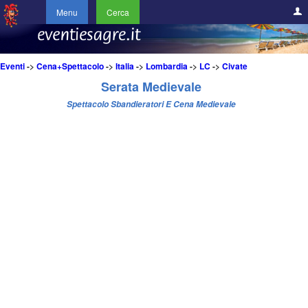
Menu
Cerca
Eventi
->
Cena+Spettacolo
->
Italia
->
Lombardia
->
LC
->
Civate
Serata Medievale
Spettacolo Sbandieratori E Cena Medievale