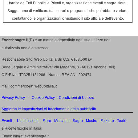
fornite da Enti Pubblici e Privati e, organizzazione eventi e sagre, fiere.
Suggeriamo di verificare date, orari e programmi che potrebbero variare,
contattando le organizzazioni o visitando il sito ufficiale dell'evento.
Eventiesagre.i
t (D) é un marchio depositato ogni suo utilizzo non
autorizzato non é ammesso
Responsabile Sito: Web Up Italia Srl C.S. €108.500 i.v
Sede Legale e Amministrativa: Via Magenta, 8 - 60121 Ancona (AN)
C.F./P.Iva: IT03251181206 - Numeo REA AN - 202474
mail: commercio(at)webupitalia.it
Privacy Policy
-
Cookie Policy
-
Condizioni di Utilizzo
Aggiorna le impostazioni di tracciamento della pubblicità
Eventi
-
Ultimi Inseriti
- Fiere
-
Mercatini
-
Sagre
-
Mostre
-
Folklore
-
Teatri
e Ricette tipiche in Italia!
Email: info(at)eventiesagre.it