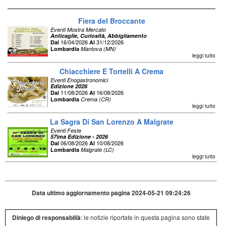
Fiera del Broccante
Eventi Mostra Mercato
Anticaglie, Curiosità, Abbigliamento
16/04/2026
31/12/2026
Dal
Al
Lombardia
Mantova (MN)
leggi tutto
Chiacchiere E Tortelli A Crema
Eventi Enogastronomici
Edizione 2026
11/08/2026
16/08/2026
Dal
Al
Lombardia
Crema (CR)
leggi tutto
La Sagra Di San Lorenzo A Malgrate
Eventi Feste
57ima Edizione - 2026
06/08/2026
10/08/2026
Dal
Al
Lombardia
Malgrate (LC)
leggi tutto
Data ultimo aggiornamento pagina 2024-05-21 09:24:26
Diniego di responsabilià
: le notizie riportate in questa pagina sono state