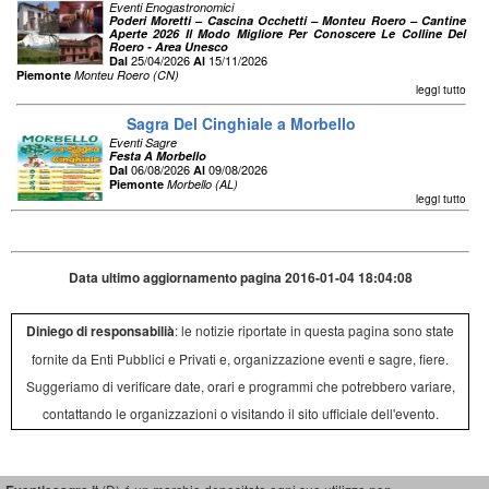
Eventi Enogastronomici
Poderi Moretti – Cascina Occhetti – Monteu Roero – Cantine
Aperte 2026 Il Modo Migliore Per Conoscere Le Colline Del
Roero - Area Unesco
25/04/2026
15/11/2026
Dal
Al
Piemonte
Monteu Roero (CN)
leggi tutto
Sagra Del Cinghiale a Morbello
Eventi Sagre
Festa A Morbello
06/08/2026
09/08/2026
Dal
Al
Piemonte
Morbello (AL)
leggi tutto
Data ultimo aggiornamento pagina 2016-01-04 18:04:08
Diniego di responsabilià
: le notizie riportate in questa pagina sono state
fornite da Enti Pubblici e Privati e, organizzazione eventi e sagre, fiere.
Suggeriamo di verificare date, orari e programmi che potrebbero variare,
contattando le organizzazioni o visitando il sito ufficiale dell'evento.