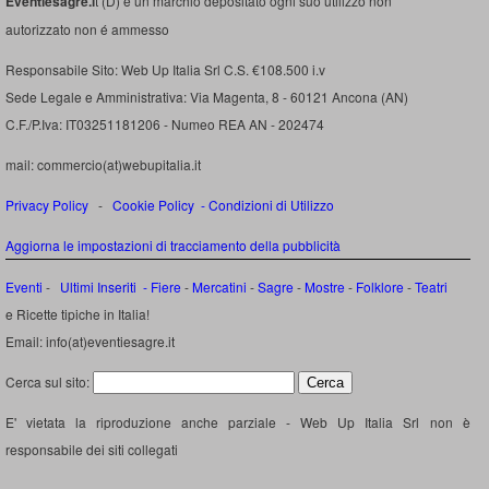
Eventiesagre.i
t (D) é un marchio depositato ogni suo utilizzo non
autorizzato non é ammesso
Responsabile Sito: Web Up Italia Srl C.S. €108.500 i.v
Sede Legale e Amministrativa: Via Magenta, 8 - 60121 Ancona (AN)
C.F./P.Iva: IT03251181206 - Numeo REA AN - 202474
mail: commercio(at)webupitalia.it
Privacy Policy
-
Cookie Policy
-
Condizioni di Utilizzo
Aggiorna le impostazioni di tracciamento della pubblicità
Eventi
-
Ultimi Inseriti
- Fiere
-
Mercatini
-
Sagre
-
Mostre
-
Folklore
-
Teatri
e Ricette tipiche in Italia!
Email: info(at)eventiesagre.it
Cerca sul sito:
E' vietata la riproduzione anche parziale - Web Up Italia Srl non è
responsabile dei siti collegati