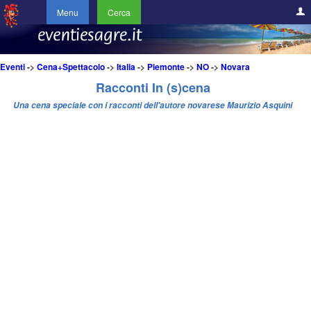
Menu
Cerca
Eventi
->
Cena+Spettacolo
->
Italia
->
Piemonte
->
NO
->
Novara
Racconti In (s)cena
Una cena speciale con i racconti dell'autore novarese Maurizio Asquini