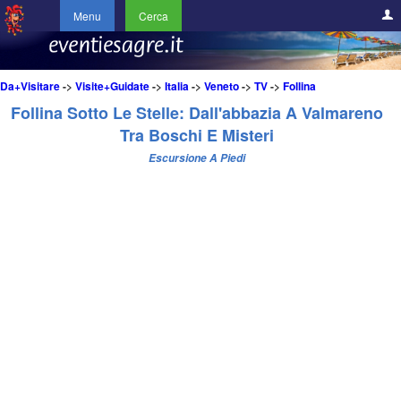
Menu
Cerca
Da+Visitare
->
Visite+Guidate
->
Italia
->
Veneto
->
TV
->
Follina
Follina Sotto Le Stelle: Dall'abbazia A Valmareno
Tra Boschi E Misteri
Escursione A Piedi