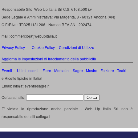
Responsabile Sito: Web Up Italia Srl C.S. €108.500 i.v
Sede Legale e Amministrativa: Via Magenta, 8 - 60121 Ancona (AN)
C.F./P.Iva: IT03251181206 - Numeo REA AN - 202474
mail: commercio(at)webupitalia.it
Privacy Policy
-
Cookie Policy
-
Condizioni di Utilizzo
Aggiorna le impostazioni di tracciamento della pubblicità
Eventi
-
Ultimi Inseriti
- Fiere
-
Mercatini
-
Sagre
-
Mostre
-
Folklore
-
Teatri
e Ricette tipiche in Italia!
Email: info(at)eventiesagre.it
Cerca sul sito:
E' vietata la riproduzione anche parziale - Web Up Italia Srl non è
responsabile dei siti collegati