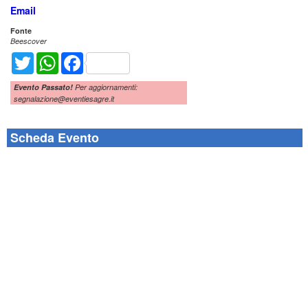
Email
Fonte
Beescover
Twitter
WhatsApp
Facebook
Evento Passato!
Per aggiornamenti:
segnalazione@eventiesagre.it
Scheda Evento