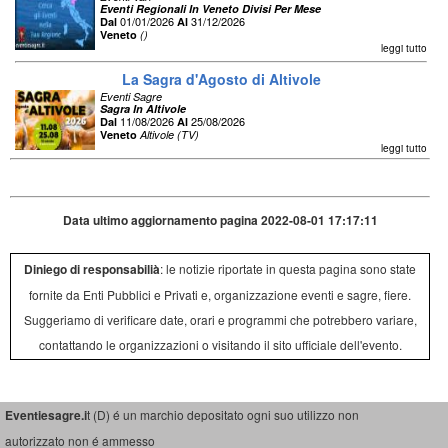
Eventi Regionali In Veneto Divisi Per Mese
01/01/2026
31/12/2026
Dal
Al
Veneto
()
leggi tutto
La Sagra d'Agosto di Altivole
Eventi Sagre
Sagra In Altivole
11/08/2026
25/08/2026
Dal
Al
Veneto
Altivole (TV)
leggi tutto
Data ultimo aggiornamento pagina 2022-08-01 17:17:11
Diniego di responsabilià
: le notizie riportate in questa pagina sono state
fornite da Enti Pubblici e Privati e, organizzazione eventi e sagre, fiere.
Suggeriamo di verificare date, orari e programmi che potrebbero variare,
contattando le organizzazioni o visitando il sito ufficiale dell'evento.
Eventiesagre.i
t (D) é un marchio depositato ogni suo utilizzo non
autorizzato non é ammesso