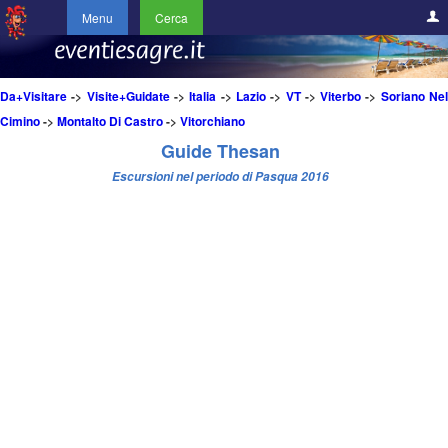
Menu
Cerca
Da+Visitare
->
Visite+Guidate
->
Italia
->
Lazio
->
VT
->
Viterbo
->
Soriano Ne
Cimino
->
Montalto Di Castro
->
Vitorchiano
Guide Thesan
Escursioni nel periodo di Pasqua 2016