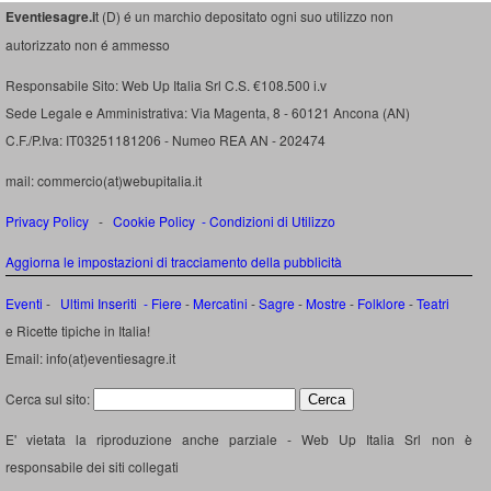
Eventiesagre.i
t (D) é un marchio depositato ogni suo utilizzo non
autorizzato non é ammesso
Responsabile Sito: Web Up Italia Srl C.S. €108.500 i.v
Sede Legale e Amministrativa: Via Magenta, 8 - 60121 Ancona (AN)
C.F./P.Iva: IT03251181206 - Numeo REA AN - 202474
mail: commercio(at)webupitalia.it
Privacy Policy
-
Cookie Policy
-
Condizioni di Utilizzo
Aggiorna le impostazioni di tracciamento della pubblicità
Eventi
-
Ultimi Inseriti
- Fiere
-
Mercatini
-
Sagre
-
Mostre
-
Folklore
-
Teatri
e Ricette tipiche in Italia!
Email: info(at)eventiesagre.it
Cerca sul sito:
E' vietata la riproduzione anche parziale - Web Up Italia Srl non è
responsabile dei siti collegati