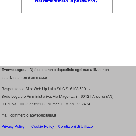
Hai dimenticato la password?
Eventiesagre.i
t (D) é un marchio depositato ogni suo utilizzo non
autorizzato non é ammesso
Responsabile Sito: Web Up Italia Srl C.S. €108.500 i.v
Sede Legale e Amministrativa: Via Magenta, 8 - 60121 Ancona (AN)
C.F./P.Iva: IT03251181206 - Numeo REA AN - 202474
mail: commercio(at)webupitalia.it
Privacy Policy
-
Cookie Policy
-
Condizioni di Utilizzo