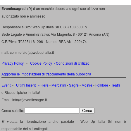
Eventiesagre.i
t (D) é un marchio depositato ogni suo utilizzo non
autorizzato non é ammesso
Responsabile Sito: Web Up Italia Srl C.S. €108.500 i.v
Sede Legale e Amministrativa: Via Magenta, 8 - 60121 Ancona (AN)
C.F./P.Iva: IT03251181206 - Numeo REA AN - 202474
mail: commercio(at)webupitalia.it
Privacy Policy
-
Cookie Policy
-
Condizioni di Utilizzo
Aggiorna le impostazioni di tracciamento della pubblicità
Eventi
-
Ultimi Inseriti
- Fiere
-
Mercatini
-
Sagre
-
Mostre
-
Folklore
-
Teatri
e Ricette tipiche in Italia!
Email: info(at)eventiesagre.it
Cerca sul sito:
E' vietata la riproduzione anche parziale - Web Up Italia Srl non è
responsabile dei siti collegati