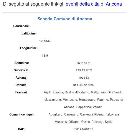
Di seguito al seguente link gli
eventi della citta di Ancona
Scheda Comune di Ancona
Coordinate:
Latitudine:
43.6333
Longitudine:
13.5
Altitudine:
16 m s.l.m.
Superficie:
123.71 km2
Abitanti:
100343
Densità:
811,44 ab./km2
Frazioni:
Aspio, Candia, Casine di Paterno, Gallignano, Ghettarello,
Massignano, Montacuto, Montesicuro, Paterno, Poggio di
Ancona, Sappanico, Varano.
Comuni contigui:
Agugliano, Camerano, Camerata Picena, Falconara
Marittima, Offagna, Osimo, Polverigi, Sirolo
CAP:
60121-60131