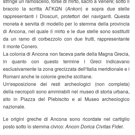
stringe un ramoscello, forse di mirto, sacro a Venere; sotto il
braccio la scritta ΑΓΚΩΝ (
Ankon
) e sopra due stelle
rappresentanti i Dioscuri, protettori dei naviganti. Questa
moneta è servita di modello per lo stemma della provincia
di Ancona, nel quale il mirto e le due stelle sono sostituiti
da un ramo di corbezzolo con due frutti, rappresentante
il monte Conero.
La colonia di Ancona non faceva parte della Magna Grecia,
in quanto con questo termine i Greci indicavano
esclusivamente la zona grecizzata dell'Italia meridionale e i
Romani anche le colonie greche siciliane.
Un'esposizione dei resti archeologici (non completa)
della necropoli sono ammirabili nel museo di storia urbana,
sito in Piazza del Plebiscito e al Museo archeologico
nazionale.
Le origini greche di Ancona sono ricordate nel cartiglio
posto sotto lo stemma civico:
Ancon Dorica Civitas Fidei
.