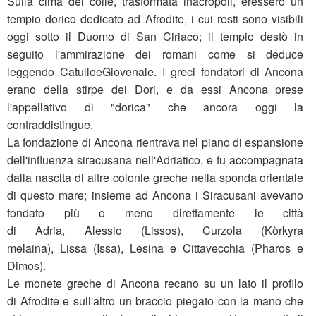
Sulla cima del colle, trasformata inacropoli, eressero un
tempio dorico dedicato ad Afrodite, i cui resti sono visibili
oggi sotto il Duomo di San Ciriaco; il tempio destò in
seguito l'ammirazione dei romani come si deduce
leggendo CatulloeGiovenale. I greci fondatori di Ancona
erano della stirpe dei Dori, e da essi Ancona prese
l'appellativo di "dorica" che ancora oggi la
contraddistingue.
La fondazione di Ancona rientrava nel piano di espansione
dell'influenza siracusana nell'Adriatico, e fu accompagnata
dalla nascita di altre colonie greche nella sponda orientale
di questo mare; insieme ad Ancona i Siracusani avevano
fondato più o meno direttamente le città
di Adria, Alessio (Lissos), Curzola (Kòrkyra
melaina), Lissa (Issa), Lesina e Cittavecchia (Pharos e
Dimos).
Le monete greche di Ancona recano su un lato il profilo
di Afrodite e sull'altro un braccio piegato con la mano che