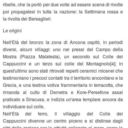
ribelle, che la portò per due volte ad essere scena di rivolte
poi propagatesi in tutta la nazione: la Settimana rossa e
la rivolta dei Bersaglieri.
Le origini
Nell'Età del bronzo la zona di Ancona ospitò, in periodi
diversi, alcuni villaggi: uno nei pressi del Campo della
Mostra (Piazza Malatesta), un secondo sul Colle dei
Cappuccini e un terzo sul colle del Montagnolo[4]; in
quest'ultimo sono stati ritrovati reperti ceramici micenei che
testimoniano i precoci contatti tra il territorio anconitano e la
Grecia, e una testina votiva frammentaria in terracotta, che
rimanda al culto di Demetra e Kore-Persefone assai
praticato a Siracusa, e indizia un'area templare ancora da
individuare sul colle.
Nell'Età del ferro, il villaggio del Colle dei
Cappuccini divenne un centro piceno e si distinse dagli
altri della regione per le attività collegate al mare, come la