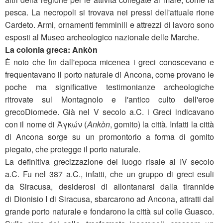
pesca. La necropoli si trovava nei pressi dell'attuale rione
Cardeto. Armi, ornamenti femminili e attrezzi di lavoro sono
esposti al Museo archeologico nazionale delle Marche.
La colonia greca: Ankòn
È noto che fin dall'epoca micenea i greci conoscevano e
frequentavano il porto naturale di Ancona, come provano le
poche ma significative testimonianze archeologiche
ritrovate sul Montagnolo e l'antico culto dell'eroe
grecoDiomede. Già nel V secolo a.C. i Greci indicavano
con il nome di Ἀγκών (
Ankòn
, gomito) la città. Infatti la città
di Ancona sorge su un promontorio a forma di gomito
piegato, che protegge il porto naturale.
La definitiva grecizzazione del luogo risale al IV secolo
a.C. Fu nel 387 a.C., infatti, che un gruppo di greci esuli
da Siracusa, desiderosi di allontanarsi dalla tirannide
di Dionisio I di Siracusa, sbarcarono ad Ancona, attratti dal
grande porto naturale e fondarono la città sul colle Guasco.