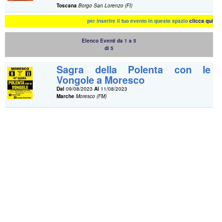
Toscana
Borgo San Lorenzo (FI)
per inserire il tuo evento in questo spazio
clicca qui
Elenco Eventi da 1 a 5
di 5
Sagra della Polenta con le
Vongole a Moresco
Dal
09/08/2023
Al
11/08/2023
Marche
Moresco (FM)