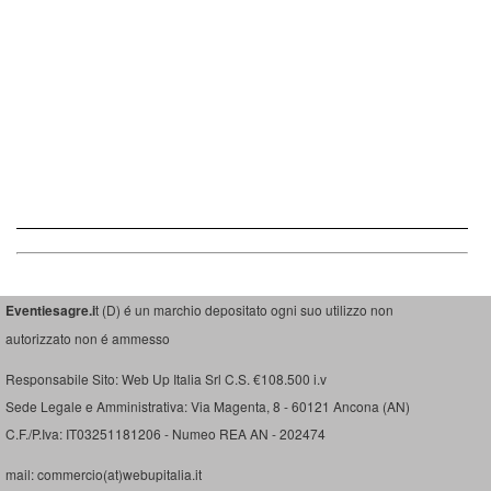
Eventiesagre.i
t (D) é un marchio depositato ogni suo utilizzo non
autorizzato non é ammesso
Responsabile Sito: Web Up Italia Srl C.S. €108.500 i.v
Sede Legale e Amministrativa: Via Magenta, 8 - 60121 Ancona (AN)
C.F./P.Iva: IT03251181206 - Numeo REA AN - 202474
mail: commercio(at)webupitalia.it